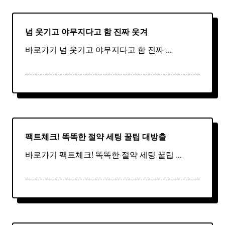
넘 웃기고 야무지다고 함 진짜 웃겨
바로가기 넘 웃기고 야무지다고 함 진짜
...
팩트체크! 똑똑한 절약 세팅 꿀팁 대방출
바로가기 팩트체크! 똑똑한 절약 세팅 꿀팁
...