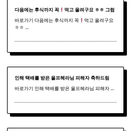
다음에는 후식까지 꼭
먹고 올려구요 ㅎㅎ 그럼
바로가기 다음에는 후식까지 꼭
먹고 올려구요
ㅎㅎ
...
인해 택배를 받은 울프헤라님 피해자 축하드림
바로가기 인해 택배를 받은 울프헤라님 피해자
...