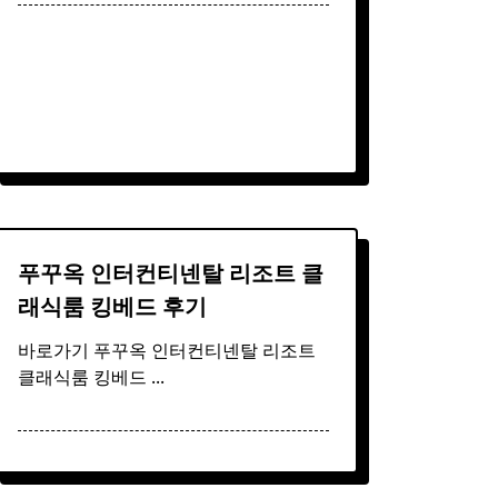
푸꾸옥 인터컨티넨탈 리조트 클
래식룸 킹베드 후기
바로가기 푸꾸옥 인터컨티넨탈 리조트
클래식룸 킹베드
...