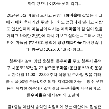
까지 왔으니 여자들 셋이 각기…
2024년 3월 마눌님 모시고 광양 매화
마을
에 갔었는데 그
때가 매화 축제기간 주말이라 차도 엄청나게 밀리고 사람
도 인산인해라 마눌님이 다시는 매화
마을
에 갈 일이 없을
거라고 하더만 2년만에 다시 가보고 싶다는… 그래서 2년
만에 마눌님 휴가내고 평일에 광양 매화
마을
다녀왔습니
다. 방문일 : 2026. 3. 13(금) 참고…
​ ​ 청주돼지갈비 맛집 운천동 ​ 돈우
마을
주소 청주시 흥덕
구 사운로262번길 27 청주돈우
마을
(운천동 569-4) 운영
시간 매일 11:00 – 22:00 주차 식당 앞 주차장 있음 기타
룸 시설(50명 수용), 아기의자, 지역화폐 가능 ​ ​ ​ ​ 청주 운천
동에 위치한 청주돼지갈비맛집 돈우
마을
에 다녀왔어요. ​
돈우
마을
은 돼지갈비와 소갈비…
금) 충남 아산시 송악면 외암리에 있는 예안이씨 집성촌