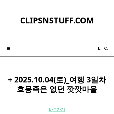
Skip
to
content
CLIPSNSTUFF.COM
+ 2025.10.04(토)_여행 3일차
흐몽족은 없던 깟깟
마을
바로가기