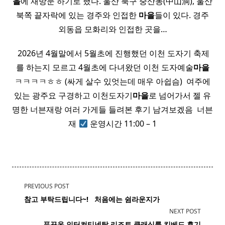
을
에 재방문 하기로 했다. 울산 북구 중산동(中山洞), 울산
북쪽 끝자락에 있는 경주와 인접한
마을
들이 있다. 경주
외동읍 모화리와 인접한 곳을…
​ 2026년 4월말에서 5월초에 진행했던 이천 도자기 축제
를 하는지 모르고 4월초에 다녀왔던 이천 도자예술
마을
ㅋㅋㅋㅋㅎㅎ (싸게 살수 있엇는데 매우 아쉽슴) ​ 여주에
있는 광주요 구경하고 이천도자기
마을
로 넘어가서 젤 유
명한 너븐재랑 여러 가게들 들려본 후기 남겨보겠음 ​ 너븐
재
운영시간 11:00 – 1
<span
PREVIOUS POST
class="nav-
참고 부탁드립니다~! ​ ​ 처음에는 쉼라운지가
subtitle
NEXT POST
screen-
푸꾸옥 인터컨티넨탈 리조트 클래식룸 킹베드 후기