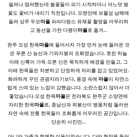
필려나 염려했는데 봄꽃들이 피기 시작하더니 어느덧 벚
꽃도 꽃비가 내리기 직전입니다. 오랜만에 보물섬 남해에
들려 상주 두모
마을
파라다랑스 유채꽃 촬영을 마무리하
고 동선을 가천 다랭이
마을
로 옮겨…
완주 오성 한옥
마을
에 들어서자 가장 먼저 눈에 들어온 것
은 푸른 산 능선과 기와지붕의 조화였습니다. 흐린 하늘
아래 신록이 가득 오른 산은 묵직하게 배경을 만들고, 그
아래 한옥들은 차분하고 단정하게 자리를 잡고 있었어요.
화려하게 꾸민 관광지라기보다, 풍경 속에
마을
이 자연스
럽게 스며 있는 느낌이 강했습니다. 소란스럽지 않아서 더
좋았습니다.오성 한옥
마을
은 전라북도 완주군 소양면에
자리한 한옥
마을
로, 종남산과 위봉산이 병풍처럼 둘러싼
자연 속에 전통 한옥들이 조화롭게 어우러진 공간입니다.
단순히 사진만…
아니라 가족과 함께한 이동이었습니다. 다만 현장을 둘러