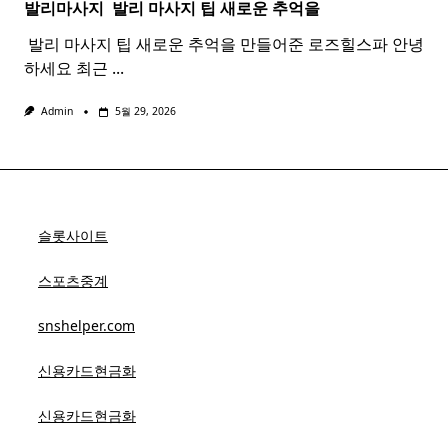
발리마사지 ​
발리
마사지
팁 새로운 추억을
​ 발리 마사지 팁 새로운 추억을 만들어준 로즈힐스파 안녕
하세요 최근
...
Admin
5월 29, 2026
슬롯사이트
스포츠중계
snshelper.com
신용카드현금화
신용카드현금화