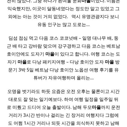
전히 많았다. 그중 하나가 흰여울 문화
마을
이었다. 이름은
익숙했지만, 이곳이 달동네였다는 정도만 알고 있었고 그
외에는 아는 것이 거의 없었다. ​ ​ 역시 유명관광지다 보니
유동 인구는 많고 도로는…
딤섬 점심 먹고 다음 코스 코코넛배 – 일명 대나무 배, 둥
근 배 타고 강바람 맞으며 강구경하고 다음 코스는 베트남
호이안에도 도자기
마을
이 있다고 합니다. 여행 코스는 도
자기
마을
로 다낭 패키지여행 – 다낭 호이안 도자
마을
방
문기 3박 5일 베트남 다낭 호이안 노옵션 여행 후기를 유
튜버가 자유여행하며 올리는…
오명을 벗기라도 하듯 요즘은 오전 오후는 물론이고 시간
대로도 잘 맞는 일기예보다. 하여 여행 일정을 일주일 뒤
로 미뤘고 드디어 오늘 출발이다. 남해 두모
마을
까지 운전
거리가 3시간 반이나 걸리는 긴 장거리 여행지다 그럼에
도 어쩜 1시간 거리나 되듯 시간을 의식하지 못하고 남해