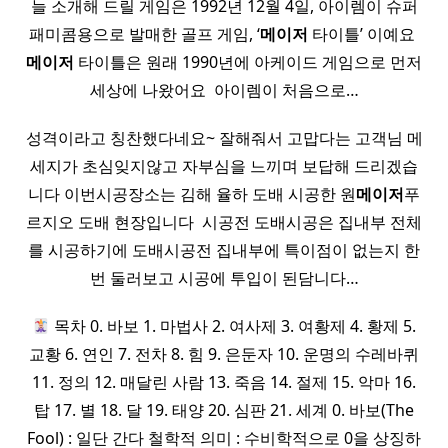
늘 소개해 드릴 게임은 1992년 12월 4일, 아이렘이 슈퍼
패미콤용으로 발매한 골프 게임, ‘
메이저
타이틀’ 이예요 ​
메이저
타이틀은 원래 1990년에 아케이드 게임으로 먼저
세상에 나왔어요 ​ 아이렘이 처음으로…
성격이라고 칭찬했다네요~ 잘해줘서 고맙다는 고객님 메
세지가 초심잊지않고 자부심을 느끼며 보답해 드리겠습
니다 이번시공장소는 김해 율하 도배 시공한 원
메이저
푸
르지오 도배 현장입니다 ​ 시공전 도배시공은 집내부 전체
를 시공하기에 도배시공전 집내부에 특이점이 없는지 한
번 둘러보고 시공에 투입이 된담니다…
목차 0. 바보 1. 마법사 2. 여사제 3. 여황제 4. 황제 5.
교황 6. 연인 7. 전차 8. 힘 9. 은둔자 10. 운명의 수레바퀴
11. 정의 12. 매달린 사람 13. 죽음 14. 절제 15. 악마 16.
탑 17. 별 18. 달 19. 태양 20. 심판 21. 세계 0. 바보(The
Fool) : 일단 간다 철학적 의미 : 수비학적으로 0을 상징하