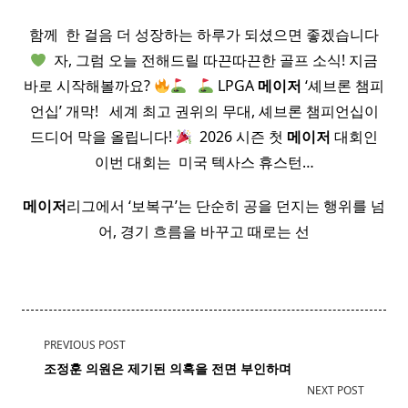
함께 ​ 한 걸음 더 성장하는 하루가 되셨으면 좋겠습니다
​ 자, 그럼 오늘 전해드릴 따끈따끈한 골프 소식! 지금
바로 시작해볼까요?
​ ​
LPGA
메이저
‘셰브론 챔피
언십’ 개막! ​ ​ 세계 최고 권위의 무대, 셰브론 챔피언십이
드디어 막을 올립니다!
​ 2026 시즌 첫
메이저
대회인
이번 대회는 ​ 미국 텍사스 휴스턴…
메이저
리그에서 ‘보복구’는 단순히 공을 던지는 행위를 넘
어, 경기 흐름을 바꾸고 때로는 선
<span
PREVIOUS POST
class="nav-
조정훈
의원
은 제기된 의혹을 전면 부인하며
subtitle
NEXT POST