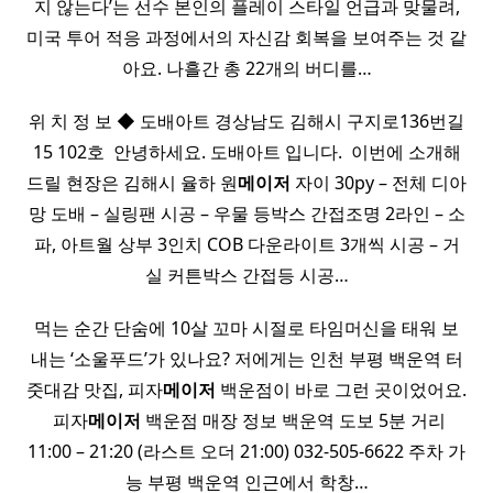
지 않는다’는 선수 본인의 플레이 스타일 언급과 맞물려,
미국 투어 적응 과정에서의 자신감 회복을 보여주는 것 같
아요. 나흘간 총 22개의 버디를…
위 치 정 보 ◆ 도배아트 경상남도 김해시 구지로136번길
15 102호 ​ 안녕하세요. 도배아트 입니다. ​ 이번에 소개해
드릴 현장은 김해시 율하 원
메이저
자이 30py – 전체 디아
망 도배 – 실링팬 시공 – 우물 등박스 간접조명 2라인 – 소
파, 아트월 상부 3인치 COB 다운라이트 3개씩 시공 – 거
실 커튼박스 간접등 시공…
먹는 순간 단숨에 10살 꼬마 시절로 타임머신을 태워 보
내는 ‘소울푸드’가 있나요? 저에게는 인천 부평 백운역 터
줏대감 맛집, 피자
메이저
백운점이 바로 그런 곳이었어요.
​ 피자
메이저
백운점 매장 정보 백운역 도보 5분 거리
11:00 – 21:20 (라스트 오더 21:00) 032-505-6622 주차 가
능 부평 백운역 인근에서 학창…