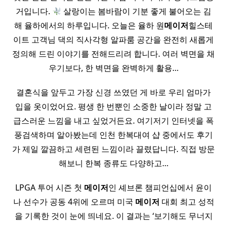
거입니다.
살랑이는 봄바람이 기분 좋게 불어오는 김
해 율하에서의 하루입니다. 오늘은 율하 원
메이저
힐스테
이트 고객님 댁의 직사각형 알파룸 공간을 완전히 새롭게
정의해 드린 이야기를 전해드리려 합니다. 여러 벽면을 채
우기보다, 한 벽면을 완벽하게 활용…
결혼식을 앞두고 가장 신경 쓰였던 게 바로 우리 엄마가
입을 옷이었어요. 평생 한 번뿐인 소중한 날이라 정말 고
급스러운 느낌을 내고 싶었거든요. 여기저기 인터넷을 폭
풍검색하며 알아봤는데 인천 한복대여 샵 중에서도 후기
가 제일 깔끔하고 세련된 느낌이라 끌렸답니다. 직접 방문
해보니 한복 종류도 다양하고…
LPGA 투어 시즌 첫
메이저
인 셰브론 챔피언십에서 윤이
나 선수가 공동 4위에 오르며 미국
메이저
대회 최고 성적
을 기록한 것이 눈에 띄네요. 이 결과는 ‘보기해도 무너지