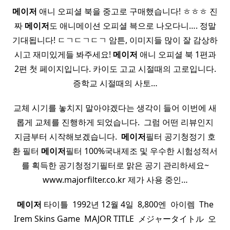
메이저
애니 오피셜 북을 중고로 구매했습니다! ㅎㅎㅎ 진
짜
메이저
도 애니메이션 오피셜 븍으로 나오다니…. 정말
기대됩니다! ㄷㄱㄷㄱㄷㄱ 암튼, 이미지들 많이 잘 감상하
시고 재미있게들 봐주세요!
메이저
애니 오피셜 북 1편과
2편 첫 페이지입니다. 카이도 고교 시절때의 고로입니다.
증학교 시절때의 사토…
교체 시기를 놓치지 말아야겠다는 생각이 들어 이번에 새
롭게 교체를 진행하게 되었습니다. ​ 그럼 어떤 리뷰인지
지금부터 시작해보겠습니다. ​
메이저
필터 공기청정기 호
환 필터
메이저
필터 100%국내제조 및 우수한 시험성적서
를 획득한 공기청정기필터로 맑은 공기 관리하세요~
www.majorfilter.co.kr 제가 사용 중인…
메이저
타이틀 ​ 1992년 12월 4일 ​ 8,800엔 ​ 아이렘 ​ The
Irem Skins Game ​ MAJOR TITLE ​ メジャータイトル ​ 오