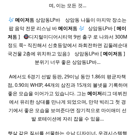
며, 이는 모든 것…
메이저
톰 상암동LP바 ​ ​ ​ 상암동 나들이 마지막 장소는
팝 음악 전문 리스닝 바
메이저
톰
​ ​ 상암동LP바 [
메이
저
톰 ] ​ ​
디지털미디어시티역 9번 출구 로 나와서 300M
정도 쭉~ 직진해서 신호등앞에서 좌회전하면 김둘레순대
국건물 2층에 위치하고 있음:) ​ ​ ​ 상암동LP바 [
메이저
톰 ] ​ ​
분위기 너무 좋은 상암동LP바…
A에서도 6경기 선발 등판, 29이닝 동안 1.86의 평균자책
점, 0.90의 WHIP, 44개의 삼진과 15개의 볼넷을 기록하며
좋은 모습을 이어가고 있습니다. 그는
메이저
리그 데뷔전
에서 유리한 상대를 만나게 되었으며, 만약 빅리그 첫 경
기에서 좋은 모습을 보여준다면 장기적으로 마이애미 선
발 로테이션에 자리 잡을 수 있을…
햇살 같은 질서를 선물하는 수납 디자이너, 우경시스템행