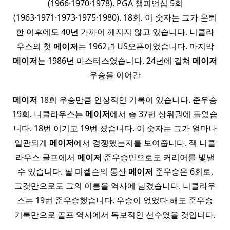
(1966·1970·1978). PGA 챔피언십 5회
(1963·1971·1973·1975·1980). 18회. 이 숫자는 그가 은퇴
한 이후에도 40년 가까이 깨지지 않고 있습니다. 니클라
우스의 첫
메이저
는 1962년 US오픈이었습니다. 마지막
메이저
는 1986년 마스터스였습니다. 24년에 걸쳐
메이저
우승을 이어간
메이저
18회 우승만큼 인상적인 기록이 있습니다. 준우승
19회. 니클라우스는
메이저
에서 총 37번 상위권에 들었습
니다. 18번 이기고 19번 졌습니다. 이 숫자는 그가 얼마나
일관되게
메이저
에서 경쟁했는지를 보여줍니다. 잭 니클
라우스 골프에서
메이저
준우승만으로도 커리어를 빛낼
수 있습니다. 필 미켈슨의 통산
메이저
준우승은 6회로,
그것만으로도 그의 이름을 역사에 남겼습니다. 니클라우
스는 19번 준우승했습니다. 우승이 없었다 해도 준우승
기록만으로 골프 역사에서 독보적인 선수였을 것입니다.