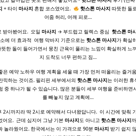
 있고 갈아입는 옷도 편해서 좋았어요~
핫
스톤
마사지
후기 (진짜
지
+ 타이
마사지
혼합 코스였어요. ​
핫
스톤
마사지
따뜻한 돌로
어줌 허리, 어깨 피로…
로 받아봤어요. ​ 오일
마사지
→ 부드럽고 릴렉스 중심 ​
핫
스톤
마
해소에 더 효과적 ​ 여행 막바지 기준으로는
핫
스톤
마사지
가 확실히
 따뜻한 돌이 들어가면서 뭉친 근육이 풀리는 느낌이 확실하게 느
지 도착도 너무 편하고 짐…
좋은 예약 노하우 여행 계획을 세울 때 가장 먼저 떠올리는 즐거움
만끽하는 것이죠. 필리핀 세부에서의
핫
스톤
마사지
는 이러한 
험 중 하나가 될 수 있습니다. 많은 분들이 세부 여행을 준비하면
를 빼놓지 않고 계획에…
 2시까지라 딱 2시로 예약해서 다녀왔답니다. ​ 이 시간에 맞춰 
었어요. ​ 근데 심지어 그냥 기본
마사지
도 아니고
핫
스톤
마사지
까
짜 놀라웠어요. 한국에서는 이 가격으로 90분
마사지
받기 쉽지 않