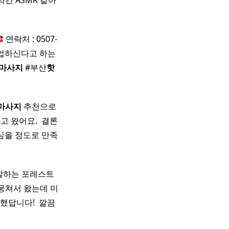
약간 ASMR 같아
연락처 : 0507-
지 영업하신다고 하는
마사지
#부산
핫
마사지
추천으로
 왔어요. ​ 결론
싶을 정도로 만족
잘하는 포레스트
 뭉쳐서 왔는데 미
답니다! ​ 깔끔