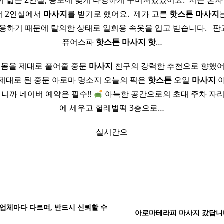
 넓은 2인실, 용도에 맞게 다양하게 꾸며져있었어요. ​ 저는 혼
서 2인실에서
마사지
를 받기로 했어요. ​ 제가 고른
핫
스톤
마사지
용하기 때문에 탈의한 상태로 일회용 속옷을 입고 받습니다. ​ ​ 
퓨어스파
핫
스톤
마사지
핫
…
 몸을 제대로 풀어줄 중문
마사지
친구의 강력한 추천으로 향했어
제대로 된 중문 아로마 명소지 오늘의 픽은
핫
스톤
오일
마사지
야
되니까 네이버 예약은 필수!!
아늑한 공간으로의 초대 주차 자리
에 세우고 헐레벌떡 3층으로…
실시간으
T
업체마다 다르며, 반드시 신뢰할 수
아로마테라피 마사지 갔답니다 ^