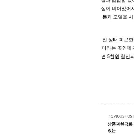
실과 답답함 없이
실이 비어있어
톤
과 오일을 사
진 상태 피곤한
마라는 곳인데 
면 5천원 할인
<span
PREVIOUS POS
class="nav-
상품권현금화 
subtitle
있는