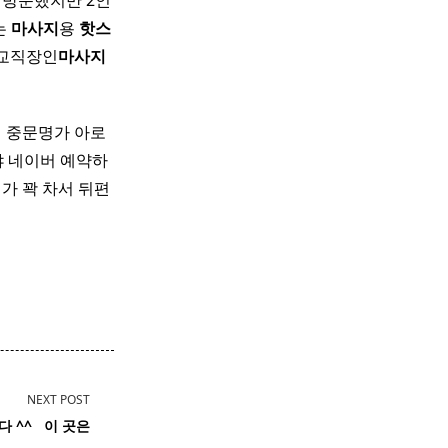
자 방문했지만 2인
는
마사지
용
핫
스
판교직장인
마사지
 중문명가 아로
 네이버 예약하
가 꽉 차서 뒤편
NEXT POST
^ ​ ​ 이 곳은