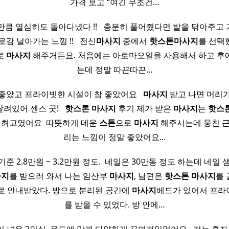
가격 보고 “여긴 무조건…
큼 열심히도 돌아다녔다 !! ​ ​ 충분히 풀어줬다면 발을 닦아주
감 날아가는 느낌 !! ​ ​ 전신
마사지
중에서
핫
스톤
마사지
를 선택
로
마사지
해주거든요. 처음에는 아로마오일을 사용해서 하고 후
는데 정말 따끈따끈…
좋았고 프라이빗한 시설이 참 좋았어요 ​ ​
마사지
받고 나면 머리
있어 센스 굿! ​ ​
핫
스톤
마사지
후기 제가 받은
마사지
는
핫
스
 최고였어요 ​ 따뜻하게 데운
스톤
으로
마사지
해주시는데 뭉친 근
리는 느낌이 정말 좋았어요…
 기준 2.8만원 ~ 3.2만원 정도. ​ 네일은 30만동 정도 하는데 네일
사지
를 받으러 와서 나는 임산부
마사지
, 남편은
핫
스톤
마사지
를 
 안내받았다. 방으로 분리된 공간에
마사지
베드가 있어서 프
를 받을 수 있었다. 방 안에…