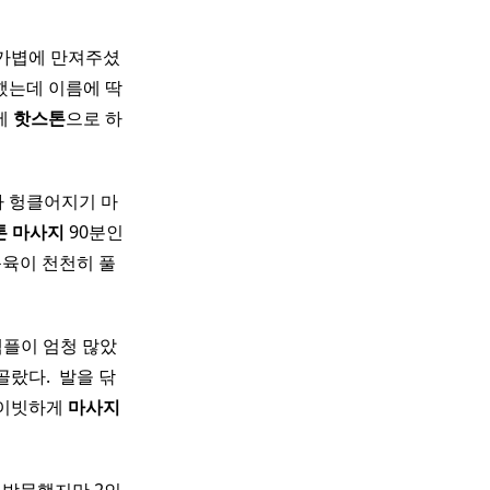
고 가볍에 만져주셨
했는데 이름에 딱
에
핫
스톤
으로 하
가 헝클어지기 마
톤
마사지
90분인
육이 천천히 풀
 샘플이 엄청 많았
골랐다. ​ 발을 닦
라이빗하게
마사지