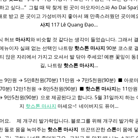
고 싶다…” ​ 그럴 때 딱 찾게 된 곳이 아오자이스파 Ao Dai Spa
로 받고 온 곳이고 가성비까지 좋아서 꽤 만족스러웠던 곳이에요 Ao
사지
117 Lê Quang Đạo…
식 허브
마사지
와 비슷할 것 같다는 생각이 들었습니다. 그래서 
 메뉴이자 실패 없는 선택인 나트랑
핫
스톤
마사지
90분 코스로 
티 앉은 자리에서 가지고 오셔서 발 닦아 주세요! 예쁜 꽃잎이 동
길, 나트랑
핫
스톤
마사지
…
는 9만원 → 5만8천원(70분) 11만원 → 7만5천원(90분) ​ ■ 아로
70분) 12만1천원 → 8만5천원(90분) ​ ■
핫
스톤
마사지
는 11만원
 → 9만5천원(90분) ​ 으로 제공된다고 합니다. 5월 31일까지 하
지
핫스톤 마사지
마세요~! ​ 네이버지도 퓨어…
요. ​ ​ ​ ​ 제 개구리 발가락입니다. 블로그를 위해 개구리 발가락 공개
한 돌로 몸을 녹여주는
핫
스톤
마사지
​ 뜨끈뜨끈한
스톤
이 몸에 