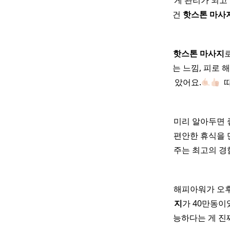
게 관리가 되고
건
핫
스톤
마사
핫
스톤
마사지
는 느낌, 피로 
았어요.
​
미리 알아두면 
편안한 휴식을 
주는 최고의 경
해피아워가 오후
지
가 40만동이
능하다는 게 진