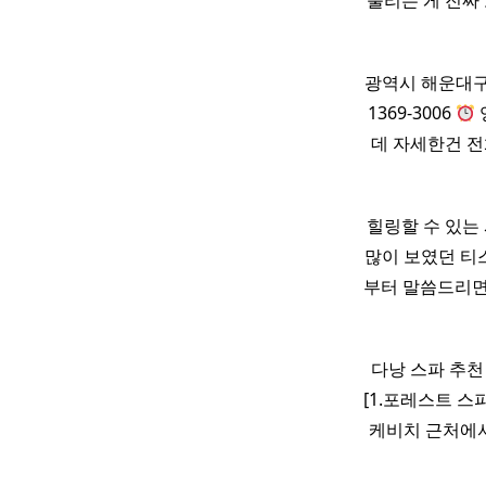
풀리는 게 진짜 
광역시 해운대구
1369-3006
데 자세한건 전
힐링할 수 있는
많이 보였던 티스
부터 말씀드리
다낭 스파 추
[1.포레스트 스
케비치 근처에서