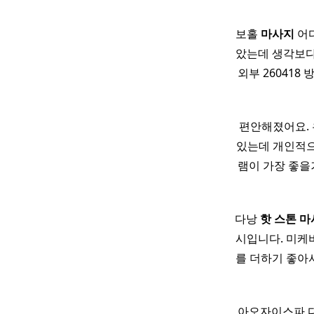
보홀
마사지
어디
았는데 생각보다
외부 26041
편안해졌어요.
있는데 개인적으
램이 가장 좋
다낭
핫
스톤
마
시입니다. 미케
를 더하기 좋아서
아오자이스파 