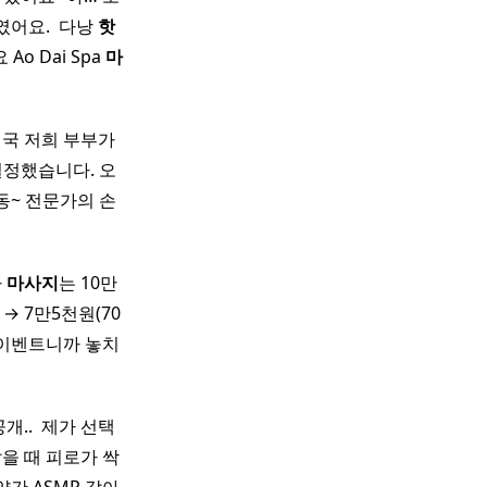
였어요. ​ 다낭
핫
 Dai Spa
마
결국 저희 부부가
결정했습니다. 오
동~ 전문가의 손
마
마사지
는 10만
 → 7만5천원(70
는 이벤트니까 놓치
.. ​ 제가 선택
닿을 때 피로가 싹