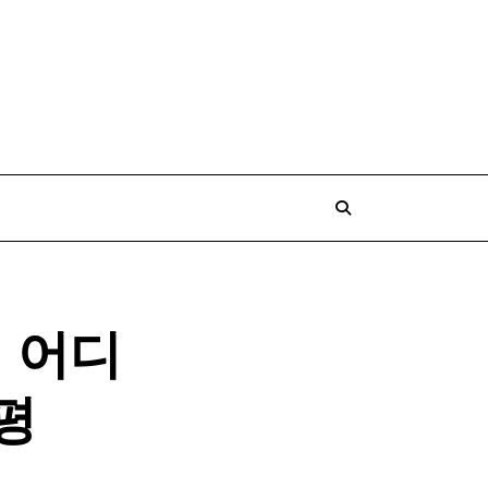
지
어디
평