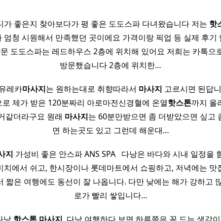
가 좋은지 찾아보다가 평 좋은 도도스파 다녀왔습니다 저는
핫
 엄청 시원해서 만족했던 곳이에요 가격이랑 픽업 등 실제 후기 
8 방문 도도스파는 레드하우스 2층에 위치해 있어요 저희는 카톡으
방문했습니다 2층에 위치한…
 유레카
마사지
는 원하는대로 취향따라서
마사지
고르시면 된답니
로 제가 받은 120분짜리 아로마전신경혈에 온열
핫
스톤
까지 올
을거같더라구요 원래
마사지
는 60분만받으면 좀 더받았으면 싶고
면 하는곳도 있고 그런데 해운대…
사지
가성비 좋은 안스파 ANS SPA ​ ​ 다낭은 바다와 시내 일정을
비치에서 쉬고, 한시장이나 롯데마트에서 쇼핑하고, 저녁에는 맛
 짧은 여행에도 동선이 잘 나옵니다. 다만 낮에는 해가 강하고 많
로가 빨리 쌓입니다…
다낭
핫
스톤
마사지
​ 다낭 여행하다 보면 하루쯤은 꼭 드는 생각이