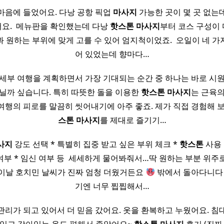
마음에 들었어요. 다낭 공항 픽업
마사지
가능한 곳이 몇 곳 없는
요. ​ 메뉴판을 확인했는데 다낭
핫
스톤
마사지
부터 코스 구성이
 원하는 부위에 맞게 고를 수 있어 엄지척이었죠. ​ 오일이 네 
어 있었는데 향마다…
세부 여행을 계획하면서 가장 기대되는 순간 중 하나는 바로 시
닐까 싶습니다. 특히 따뜻한 돌을 이용한
핫
스톤
마사지
는 근육
여행의 피로를 말끔히 씻어내기에 아주 좋죠. 제가 직접 경험해 
스톤
마사지
를 제대로 즐기기…
사지
강도 선택 * 특별히 집중 받고 싶은 부위 체크 *
핫
스톤
사용 
여부 * 임신 여부 등 ​ 세세하게 물어봐줘서…딱 원하는 부분 위
​ ​ ​ 이날 호치민 날씨가 진짜 엄청 더웠거든요
밖에서 돌아다니다
기엔 너무 찝찝해서…
관리가 되고 있어서 더 믿음 갔어요. 옷을 환복하고 누웠어요. 침