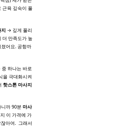
 핵심) 제가 받은
 근육 깊숙이 풀
사지
→ 깊게 풀리
 더 만족도가 높
껴졌어요. 공항까
 중 하나는 바로
휴식을 극대화시켜
서
핫
스톤
마사지
가니까 90분
마사
지 이 가격에 가
잖아여. ​ 그래서