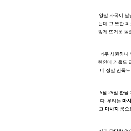
양말 자국이 날만
는데 그 또한 피로
맞게 뜨거운 돌
너무 시원하니 
련인데 거울도 달려
데 정말 만족도
5월 29일 환율
다. 우리는
마
고
마사지
룸으로