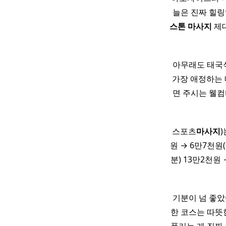
늘은 진짜 힐링하
스톤
마사지
제대
아무래도 태국
가장 애정하는
면 주시는 웰컴
스포츠
마사지
)
원 → 6만7천원(
분) 13만2천원
기분이 넘 좋았어
한 코스는 따뜻