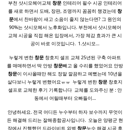
부천 샷시모헤어교체
창문
인테리어 필수 시공 인테리어
를 새로 하면서 도배, 장판, 조명까지 꼼꼼히 챙겼는데
창
문
에서 찬바람이 새고 소음이 줄지 않는다면? 그 원인의
90%는 샷시모헤서 노후화입니다. 부천에서 샷시모헤어
교체 시공을 직접 해온 입장에서, 가장 체감 효과가 큰 시
공이 바로 이것입니다. ​ 1.샷시모…
누렇게 변한
창문
창호지 셀프 교체 25년된 구축 아파트
를 매매하면서 딱 안방
창문
빼고 올 수리를 했었어요 안방
창문
이 이사올때만 해도 정말 깔끔하고 예뻤는데 10년을
살다보니 누렇게 변했어요ㅠㅠ ​ 누렇게 변한
창문
창호지
셀프로 교체한 후기 기록합니다 ​ 교체를 도와주신 분 : 안
동에서 어릴때부터 오빠들이…
안녕하세요. 전국 어디든 누수부터 하자 보수까지 무엇이
든 해결해 드리는 잘해종합공사입니다. ​ 오늘은 양평군 현
장에서 진행했던 드라이비트 외벽
창문
누수 해결 시공 후