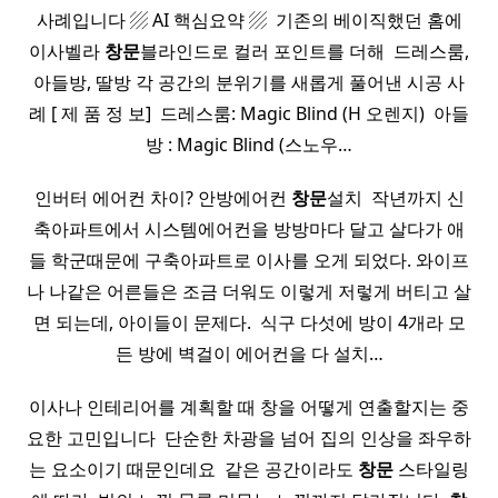
사례입니다 ▨ AI 핵심요약 ▨ ​ 기존의 베이직했던 홈에
이사벨라
창문
블라인드로 컬러 포인트를 더해 ​ 드레스룸,
아들방, 딸방 각 공간의 분위기를 새롭게 풀어낸 시공 사
례 [ 제 품 정 보] ​ 드레스룸: Magic Blind (H 오렌지) ​ 아들
방 : Magic Blind (스노우…
인버터 에어컨 차이? 안방에어컨
창문
설치 ​ 작년까지 신
축아파트에서 시스템에어컨을 방방마다 달고 살다가 애
들 학군때문에 구축아파트로 이사를 오게 되었다. 와이프
나 나같은 어른들은 조금 더워도 이렇게 저렇게 버티고 살
면 되는데, 아이들이 문제다.​ ​ 식구 다섯에 방이 4개라 모
든 방에 벽걸이 에어컨을 다 설치…
이사나 인테리어를 계획할 때 창을 어떻게 연출할지는 중
요한 고민입니다 ​ 단순한 차광을 넘어 집의 인상을 좌우하
는 요소이기 때문인데요 ​ 같은 공간이라도
창문
스타일링