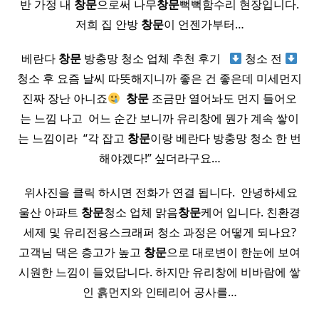
반 가정 내
창문
으로써 나무
창문
뻑뻑함수리 현장입니다.
저희 집 안방
창문
이 언젠가부터…
베란다
창문
방충망 청소 업체 추천 후기 ​ ​
청소 전
청소 후 요즘 날씨 따뜻해지니까 좋은 건 좋은데 미세먼지
진짜 장난 아니죠
​
창문
조금만 열어놔도 먼지 들어오
는 느낌 나고 ​ 어느 순간 보니까 유리창에 뭔가 계속 쌓이
는 느낌이라 ​ “각 잡고
창문
이랑 베란다 방충망 청소 한 번
해야겠다!” 싶더라구요…
​ 위사진을 클릭 하시면 전화가 연결 됩니다. ​ 안녕하세요
울산 아파트
창문
청소 업체 맑음
창문
케어 입니다. 친환경
세제 및 유리전용스크래퍼 청소 과정은 어떻게 되나요?
고객님 댁은 층고가 높고
창문
으로 대로변이 한눈에 보여
시원한 느낌이 들었답니다. 하지만 유리창에 비바람에 쌓
인 흙먼지와 인테리어 공사를…