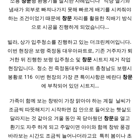
소용
창문
형 환풍기를 설치한 사례입니다 ​ ​ 식당 열기와
냄새가 외부로 빠져나가지 못해 빠르게 배기를 시켜줘야
하는 조건이었기 때문에
창문
자리를 활용한 직배기 방식
으로 시공을 진행하게 되었습니다…
빌라, 상가 입주청소를 진행하고 있는 더크린케어입니다. ​
이번 현장은 보령 죽정동 대우아파트로, 기존 거주자가 퇴
거한 뒤 진행한 보령 입주청소 및
창문
시트지 제거 작업
현장입니다. ​ 청소 전 죽정동대우아파트 충청남도 보령시
봉황로 116 ​ 이번 현장의 가장 큰 특이사항은 베란다
창문
에 부착되어 있던 시트지…
가족이 함께 보는 창밖이 가장 맑아야 하는 계절 ​ 날씨가
조금씩 따뜻해지기 시작하면 집 안으로 들어오는 햇살도
달라지는 것 같아요 겨울 동안 꼭 닫아뒀던
창문
을 열고
환기도 자주 하게 되고 주말이면 아이와 함께 창밖 풍경
바라보는 시간도 조금씩 늘어나더라고요 ​ 특히 봄이나 초