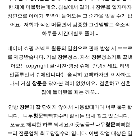
한 채에 머물렀는데요. 침실에서 일어나
창문
을 열자마자
정면으로 아이거 북벽이 들어오는 그 순간을 잊을 수가 없
어요. ​ 저희가 직접 머물면서 검증한 그린델발트 숙소의
하루를 시간대별로 풀어…
네이버 쇼핑 커넥트 활동의 일환으로 판매 발생 시 수수료
를 제공받습니다. 거실
창문
청소, 자석
창문
청소기로 끝냈
어요! ​ ​ copyright 글•사진•영상 슈에 ​ 안녕하세요. 리빙
인플루언서 슈에입니다:) ​ ​ 솔직히 고백하자면, 이사하고
나서 거실
창문
을 닦아본 적이 없었어요. ​ 결혼하고 신혼
집에 들어왔을 때는 깨끗…
안방
창문
이 잘 닫히지 않아서 사용할때마다 너무 불편합
니다.. ​ 나무
창문
뻑뻑함수리 잘하는 업체 찾고 있습니다.. ​
오늘도 해피한 하루 되세요,이웃님들~! 나무
창문
뻑뻑함
수리 전문업체 최고당집수리 입니다. 이번 작업 대상은 일