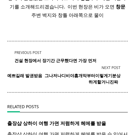
기를 소개해드리겠습니다. ​ 이번 현장은 비가 오면
창문
주변 벽지와 창틀 아래쪽으로 물이
<span
PREVIOUS POST
class="nav-
건설
현장에서 장기간 근무했다면 가장 먼저
subtitle
NEXT POST
screen-
예쁘길래 발권받음 ​ 그나저나디비야홈개막부터이렇게기분상
reader-
하게할거니진짜 ​ ​
text">Page</span>
RELATED POSTS
출장샵 상하이 여행 가면 저렴하게 헤메를 받을
출장샵 상하이 여행 가면 저렴하게 헤메를 받을 수 있어서