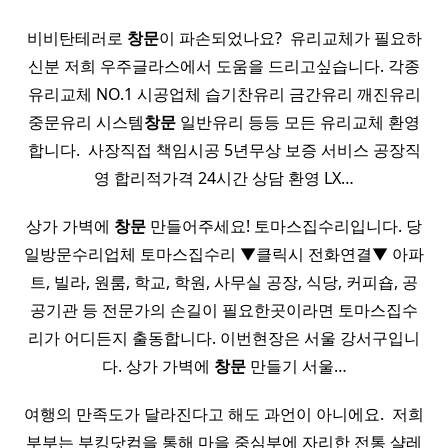
비비탄테러로
창문
이 파손되었나요? ​ 유리교체가 필요하
신분 저희 우주글라스에서 도움을 드리고싶습니다. 각종
유리교체 NO.1 시공업체 습기찬유리 금간유리 깨진유리
중문유리 시스템
창문
일반유리 등등 모든 유리교체 환영
합니다. ​ 사장직접 책임시공 5년무상 보증 서비스 공장직
영 합리적가격 24시간 상담 환영 LX…
상가 가벽에
창문
만들어주세요! 토마스집수리입니다. 당
일방문수리업체 토마스집수리 ▼클릭시 전화연결▼ 아파
트, 빌라, 원룸, 학교, 학원, 사무실 공장, 식당, 커피숍, 공
공기관 등 전문가의 손길이 필요한곳이라면 토마스집수
리가 어디든지 출동합니다. 이번현장은 서울 강서구입니
다. 상가 가벽에
창문
만들기 서울…
여행의 만족도가 달라진다고 해도 과언이 아니에요. ​ 저희
부부는 부킹닷컴을 통해 마을 중심부에 자리한 전통 샬레