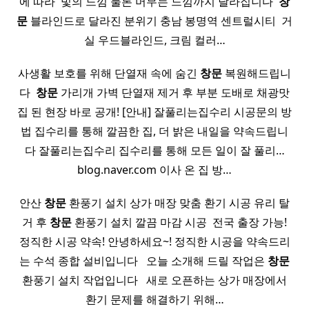
에 따라 ​ 빛의 느낌 물론 머무는 느낌까지 달라집니다 ​
창
문
블라인드로 달라진 분위기 충남 봉명역 센트럴시티 ​ 거
실 우드블라인드, 크림 컬러…
사생활 보호를 위해 단열재 속에 숨긴
창문
복원해드립니
다 ​
창문
가리개 가벽 단열재 제거 후 부분 도배로 채광맛
집 된 현장 바로 공개! [안내] 잘풀리는집수리 시공문의 방
법 집수리를 통해 깔끔한 집, 더 밝은 내일을 약속드립니
다 잘풀리는집수리 집수리를 통해 모든 일이 잘 풀리…
blog.naver.com 이사 온 집 방…
안산
창문
환풍기 설치 상가 매장 맞춤 환기 시공 유리 탈
거 후
창문
환풍기 설치 깔끔 마감 시공 ​ 전국 출장 가능!
정직한 시공 약속! 안녕하세요~! 정직한 시공을 약속드리
는 수석 종합 설비입니다 ​ ​ 오늘 소개해 드릴 작업은
창문
환풍기 설치 작업입니다 ​ ​ 새로 오픈하는 상가 매장에서
환기 문제를 해결하기 위해…