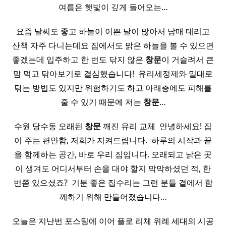
여름은 햇빛이 깊게 들어오는…
요즘 날씨도 좋고 하늘이 이쁜 날이 많아서 남매 데리고
산책 자주 다니는데요 집에서도 맑은 하늘을 볼 수 있으면
좋겠는데 입주하고 한 번도 닦지 않은
창문
이 거슬려서 큰
맘 먹고 닦아보기로 결심했습니다! ​ 유리세정제와 밀대로
닦는 방법도 있지만 위험하기도 하고 아래층에도 피해를
줄 수 있기 때문에 저는
창문
…
수원 당수동 오래된
창문
깨진 유리 교체 ​ 안녕하세요! 집
이 주는 편안함, 저희가 지켜드립니다. ​ 하루의 시작과 끝
을 함께하는 공간, 바로 우리 집입니다. 오래되고 낡은 곳
이 생겨도 어디서부터 손을 대야 할지 막막하셨던 적, 한
번쯤 있으셨죠? ​ 기분 좋은 집수리는 그런 분들 곁에서 함
께하기 위해 만들어졌습니다…
오늘은 지난번 포스팅에 이어 플로 리체 위례 세대의 시공