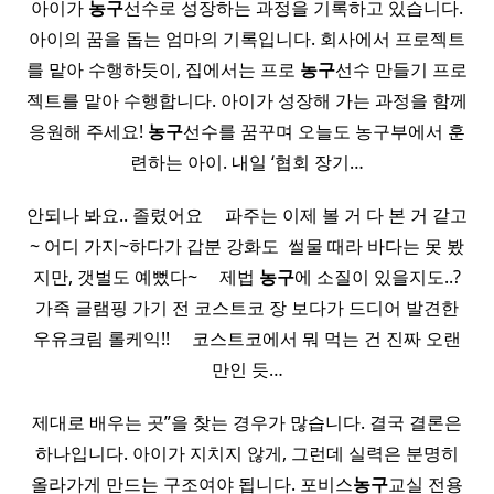
아이가
농구
선수로 성장하는 과정을 기록하고 있습니다.
아이의 꿈을 돕는 엄마의 기록입니다. 회사에서 프로젝트
를 맡아 수행하듯이, 집에서는 프로
농구
선수 만들기 프로
젝트를 맡아 수행합니다. 아이가 성장해 가는 과정을 함께
응원해 주세요!
농구
선수를 꿈꾸며 오늘도 농구부에서 훈
련하는 아이. 내일 ‘협회 장기…
안되나 봐요.. 졸렸어요 ​ ​ ​ ​ 파주는 이제 볼 거 다 본 거 같고
~ 어디 가지~하다가 갑분 강화도 ​ 썰물 때라 바다는 못 봤
지만, 갯벌도 예뻤다~ ​ ​ ​ ​ 제법
농구
에 소질이 있을지도..?
가족 글램핑 가기 전 코스트코 장 보다가 드디어 발견한
우유크림 롤케익!! ​ ​ ​ ​ 코스트코에서 뭐 먹는 건 진짜 오랜
만인 듯…
제대로 배우는 곳”을 찾는 경우가 많습니다. 결국 결론은
하나입니다. 아이가 지치지 않게, 그런데 실력은 분명히
올라가게 만드는 구조여야 됩니다. 포비스
농구
교실 전용