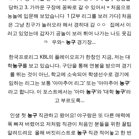
당하고 3. 가까운 구장에 꽁짜로 갈 수 있어서 = 처음으로
농놀에 입문해 보았습니다 ​ 1 [2부 리그를 보러 가다] 처음
은 그냥 친구가 놀러오라 해서 경히대 감 ㅇㅇ ​ ​ 집에서 이
러고 있었는데 갑자기 공놀이 보러 튀어 나가는 나도 웃김
ㅋ ​ ​ 우와~
농구
경기장…
한국프로리그 KBL의 플레이오프가 한창인 지금, 저는 대
학
농구
를 보고 있습니다. 구단을 통해 연봉을 받으며 경기
를 뛰는 것이 아닌, 학교에 소속되어 학생선수로 경기에
임하는 리그는 보통 ‘아마추어 리그’ 또는 ‘아마추어
농구
’
라고 합니다. 이 포스트에서는 ‘아마
농구
’와 ‘대학
농구
’라
고 부르도록…
​ 인생 첫
농구
직관하고 왔어요! 야구랑은 또 다른 매력에
푹 빠져 버렸어요 저처럼 직관이 처음인 분들을 위한 꿀팁
알려드려요 ​ 올해 버킷리스트로
농구
직관 적어놓고 한 번