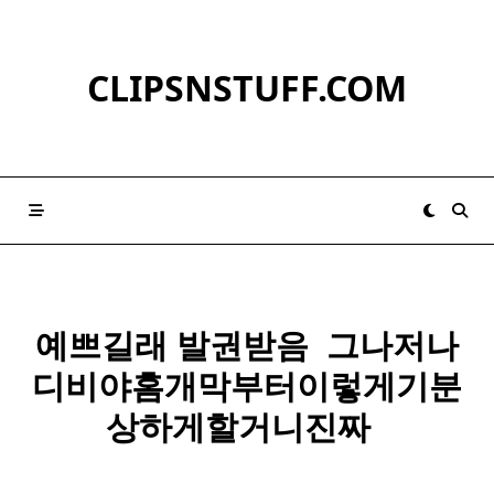
Skip
to
content
CLIPSNSTUFF.COM
예쁘길래 발권받음 ​ 그나저나
디비야홈개막부터이렇게기분
상하게할거니진짜 ​ ​