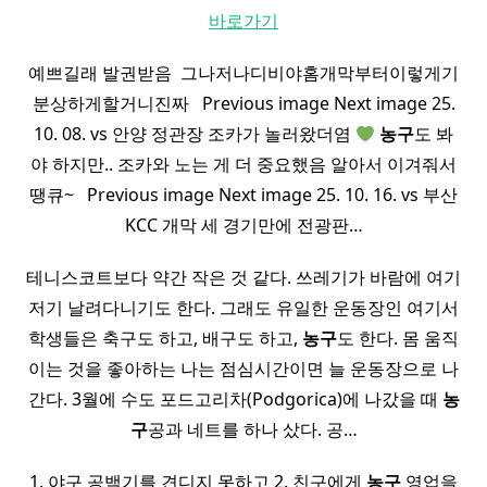
바로가기
예쁘길래 발권받음 ​ 그나저나디비야홈개막부터이렇게기
분상하게할거니진짜 ​ ​ Previous image Next image 25.
10. 08. vs 안양 정관장 조카가 놀러왔더염
농구
도 봐
야 하지만.. 조카와 노는 게 더 중요했음 알아서 이겨줘서
땡큐~ ​ ​ Previous image Next image 25. 10. 16. vs 부산
KCC 개막 세 경기만에 전광판…
테니스코트보다 약간 작은 것 같다. 쓰레기가 바람에 여기
저기 날려다니기도 한다. 그래도 유일한 운동장인 여기서
학생들은 축구도 하고, 배구도 하고,
농구
도 한다. 몸 움직
이는 것을 좋아하는 나는 점심시간이면 늘 운동장으로 나
간다. 3월에 수도 포드고리차(Podgorica)에 나갔을 때
농
구
공과 네트를 하나 샀다. 공…
1. 야구 공백기를 견디지 못하고 2. 친구에게
농구
영업을