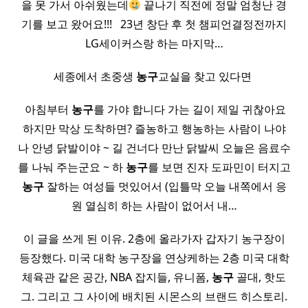
을 못 가서 아쉬웠는데
끝나기 직전에 정말 엄청난 경
기를 보고 왔어요!!! ​ ​ 23년 창단 후 첫 챔피언결정전까지
LG세이커스랑 하는 마지막…
세종에서 초중생
농구
교실을 찾고 있다면 ​
​ 아침부터
농구
를 가야 합니다 가는 길이 제일 귀찮아요
하지만 막상 도착하면? 즐농하고 행농하는 사람이 나야
나 안녕 닭발이야 ~ 길 건너다 만난 닭발씨 오늘은 음료수
를 나눠 주는군요 ~ 하
농구
를 보면 진자 도파민이 터지고
농구
잘하는 여성들 멋있어서 (입틀막 오늘 내쪽에서 응
원 열심히 하는 사람이 없어서 내…
이 글을 쓰게 된 이유. 2층에 올라가자 갑자기 농구장이
등장했다. 미국 대학 농구장을 연상케하는 2층 미국 대학
체육관 같은 공간, NBA 잡지들, 유니폼,
농구
골대, 핫도
그. 그리고 그 사이에 배치된 시몬스의 브랜드 히스토리.