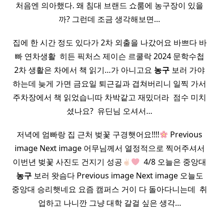
처음엔 의아했다. 왜 침대 브랜드 쇼룸에 농구장이 있을
까? 그런데 조금 생각해보면…
집에 한 시간 정도 있다가 2차 외출을 나갔어요 바쁘다 바
빠 연차생활 ​ 히든 픽처스 제이슨 르쿨락 2024 문학수첩
2차 생활은 차에서 책 읽기…가 아니고요
농구
보러 가야
하는데 늦게 가면 금요일 퇴근길과 겹쳐버리니 일찍 가서
주차장에서 책 읽었습니따 차박같고 재밌더라 ​ 점수 미치
셨나요? ​ 유딘님 오셔서…
저녁에 엄빠랑 집 근처 벚꽃 구경햇어요!!!!
Previous
image Next image 어무님께서 열정적으로 찍어주셔서
이번년 벚꽃 사진도 건지기 성공
​ 4/8 오늘은 중앙대
농구
보러 왓슴다 Previous image Next image 오늘도
중앙대 승리햇네요 요즘 캠퍼스 거이 다 돌아다니는데 ​ 취
업하고 나니깐 그냥 대학 갈걸 싶은 생각…