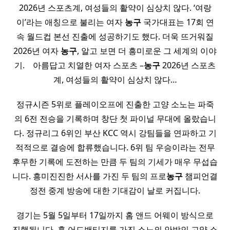
2026년 스포츠계, 여성들의 활약이 심상치 않다. ‘여랑
이’라는 애칭으로 불리는 여자
농구
국가대표는 17회 연
속 월드컵 본선 진출에 성공하기도 했다. 더욱 뜨거워질
2026년 여자
농구
, 알고 보면 더 흥미로운 그 세계의 이야
기. ​ ​ ​ 아름답고 치열한 여자 스포츠 –
농구
2026년 스포츠
계, 여성들의 활약이 심상치 않다…
정규시즌 5위로 플레이오프에 진출한 고양 소노는 파죽
의 6전 전승을 기록하며 창단 첫 파이널 무대에 올랐습니
다. 정규리그 6위인 부산 KCC 역시 강팀들을 연파하고 기
적적으로 결승에 합류했습니다. 6위 팀 우승이라는 전무
후무한 기록에 도전하는 만큼 두 팀의 기세가 매우 무섭습
니다. 흥미진진한 서사를 가진 두 팀의 프로
농구
챔피언결
정전 중계 방송에 대한 기대감이 날로 커집니다.
경기는 5월 5일부터 17일까지 홈 앤드 어웨이 방식으로
진행됩니다. 홈 어드밴티지를 가진 소노의 안방인 고양 소