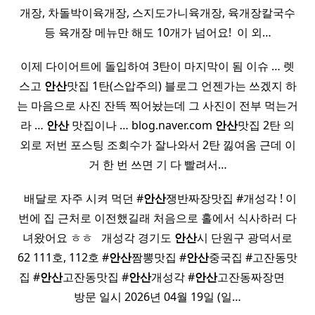
개장, 차돌박이육개장, 스지도가니육개장, 육개장칼국수
등 육개장 메뉴만 해도 10개가 넘어요! ​ 이 외…
이제 다이어트에 돌입하여 3탄이 마지막이 됨 이슈 … 렛
스고
안산
맛집 1탄(스압주의) 블로그 언젠가는 쓰겠지 하
는 마음으로 사진 잔뜩 찍어놨는데 그 사진이 전부 먹는거
라 …
안산
맛집이나 … blog.naver.com
안산
맛집 2탄 의
외로 저번 포스팅 조회수가 잘나와서 2탄 낋여옴 근데 이
거 한 번 쓰면 기 다 빨려서…
​ ​ 배달로 자주 시켜 먹던 #
안산
쟁반짜장맛집 #개성각 ! 이
번에 집 근처로 이전했길래 처음으로 홀에서 식사하러 다
녀왔어요 ㅎㅎ ​ ​ 개성각 경기도
안산
시 단원구 광덕서로
62 111호, 112호 #
안산
짬뽕맛집 #
안산
중국집 #고잔동맛
집 #
안산
고잔동맛집 #
안산
개성각 #
안산
고잔동짜장면 ​ ​ ​ ​
방문 일시 2026년 04월 19일 (일…