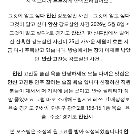
지 먹으니까 든든하게 만족스러웠어요…
그것이 알고 싶다
안산
강도살인 사건 – 그것이 알고 싶다
그것이 알고 싶다
안산
강도살인 사건 2026년 5월 8일 <
그것이 알고 싶다>로 경기도
안산
의 한 신혼집에서 벌어
진 잔혹한 강도살인 사건이 25년 가까운 세월이 흐른 지
금 다시 주목받고 있습니다. 방송에서는 장기 미제로 남았
던 ‘
안산
고잔동 강도살인 사건…
​ ​ ​
안산
고잔동 술집 육술 안녕하세요 오늘 다녀온 맛집은
안산
고잔동 안주 잘하는 술집 육술 입니다 친절하신 직원
분들이 계서서 더 기억에 남는 곳이고, 안주 퀄리티가 정
말 좋았어요 그럼 바로 소개해드릴게요 레쓰고! 매장정보
육술 경기도
안산
시 단원구 광덕2로 193-15 1층 육술 ​ ​ 육
술 ​ ​ 주소: 경기도
안산
시…
본 포스팅은 소정의 원고료를 받아 작성되었습니다:)
안