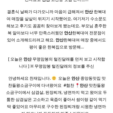
결혼식 날짜가 다가오니까 마음이 급해져서
안산
한복대
여 매장을 샅샅이 뒤지기 시작했어요. 여기저기 수소문도
해보고 후기도 꼼꼼히 찾아보게 됐는데요. 부모님 혼주한
복 알아보다 너무 만족스러웠던
안산
한복대여 전문점이
있어 소개해드리려고 해요.
안산
한복대여 매장 중에서도
평이 좋은 한복집으로 방문해…
[ 오늘은
안산
무명암봉의 털진달래를 먼저 보고 시작합
니다 ] ※ 무명암봉 털진달래의 정보를 주신
​ 안녕하세요 찬재입니다.
​ 오늘은
안산
중앙동맛집 맛
찬들왕소금구이에 다녀왔어요 ​ #협찬
안산
맛찬들왕
소금구이에서 삼겹살, 된장찌개, 냉면까지 먹고 왔어요 두
툼한 삼겹살은 고소하고 육즙이 좋아서 쌈이랑 같이 먹기
딱 좋았어요 마무리로 구수한 된장찌개랑 시원한 냉면까