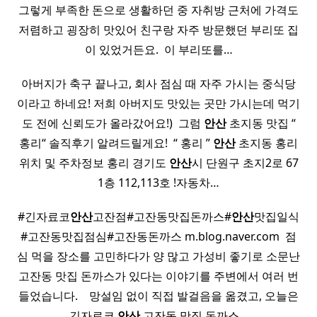
그렇게 부족한 돈으로 생활하던 중 자취방 근처에 가격도
저렴하고 굉장히 맛있어 친구랑 자주 방문했던 부리또 집
이 있었거든요. ​ 이 부리또를…
아버지가 축구 끝나고, 회사 점심 때 자주 가시는 중식당
이라고 하네요! 저희 아버지도 맛있는 곳만 가시는데 먹기
도 전에 신뢰도가 올라갔어요!) ​ 그럼
안산
초지동 맛집 “
홍리“ 솔직후기 알려드릴게요! ​ “ 홍리 ”
안산
초지동 홍리
위치 및 주차정보 홍리 경기도
안산
시 단원구 초지2로 67
1층 112,113호 !자동차…
#긴자료코
안산
고잔점#고잔동맛집돈까스#
안산
맛집일식
#고잔동맛집점심#고잔동돈까스 m.blog.naver.com ​ 점
심 먹을 장소를 고민하다가 양 많고 가성비 좋기로 소문난
고잔동 맛집 돈까스가 있다는 이야기를 주변에서 여러 번
들었습니다. ​ ​ ​ 망설임 없이 직접 발걸음을 옮겼고, 오늘은
긴자료코
안산
고잔동 맛집 돈까스…