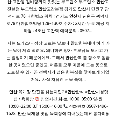
산
고잔동 갈비탕까지 맛있는 부드럽소 부드럽소
안산
고
잔본점 부드럽소
안산
고잔본점 경기도
안산
시 단원구 광
덕서로 78 대한법조 위치 : 경기도
안산
시 단원구 광덕서
로78 대한법조빌딩 128~130호 주차 : 2시간 무료 제공 지
하철 : 4호선 고잔역 예약문의 : 0507…
​ 저는 드레스나 정장 고르는 날보다
안산
한복대여 하러 가
는 날이 제일 떨려요. 왜냐하면 양가 부모님들 모시고 가
는 일정이기 때문이에요. 그래서
안산
한복 볼 장소도 깔끔
한 곳이었으면 좋겠고, 어른들 모두 마음에 드는 옷으로
고르실 수 있게끔 선택지가 넓은 한복집을 찾아보게 되었
어요. ​ 사실 처음엔 서울 쪽에…
​
안산
육개장 맛집을 찾는다면? #
안산
한식 #
안산
시청맛
집 / 육회장
영업시간 화-토 10:00~05:00 일-월
10:00~22:00 B.T 15:00~16:00
전화번호 0507-1496-
1628 ​
안산
육개장 맛집 육회장에 다녀왔는데요 통다리닭