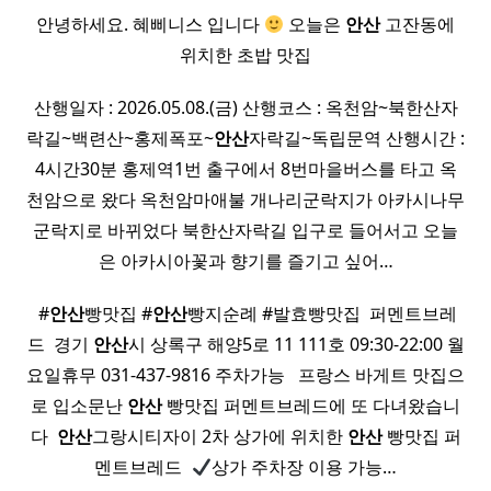
안녕하세요. 혜삐니스 입니다
오늘은
안산
고잔동에
위치한 초밥 맛집
산행일자 : 2026.05.08.(금) 산행코스 : 옥천암~북한산자
락길~백련산~홍제폭포~
안산
자락길~독립문역 산행시간 :
4시간30분 홍제역1번 출구에서 8번마을버스를 타고 옥
천암으로 왔다 옥천암마애불 개나리군락지가 아카시나무
군락지로 바뀌었다 북한산자락길 입구로 들어서고 오늘
은 아카시아꽃과 향기를 즐기고 싶어…
​ #
안산
빵맛집 #
안산
빵지순례 #발효빵맛집 ​ 퍼멘트브레
드 ​ 경기
안산
시 상록구 해양5로 11 111호 09:30-22:00 월
요일휴무 031-437-9816 주차가능 ​ ​ 프랑스 바게트 맛집으
로 입소문난
안산
빵맛집 퍼멘트브레드에 또 다녀왔습니
다 ​
안산
그랑시티자이 2차 상가에 위치한
안산
빵맛집 퍼
멘트브레드 ​
상가 주차장 이용 가능…