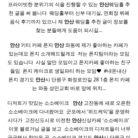
프라이빗한 분위기의 식을 진행할 수 있는
안산
웨딩홀 추
천 글을 써 봅니다 ​ 웨딩홀부터 신부 대기실, 연회장 뷔페
음식 후기까지 있으니 제
안산
웨딩홀 추천 글이 정보를
찾는 분들에게 도움이 되시길…
안산
키티 카페 폰지
안산
와동에 제가 좋아하는 카페가
있는데요 폰지 소개해드릴게요 ​ 저는 폰지팀이라는 모임
도 있습니다 ​ 사실 말만 모임이고 폰지카페 좋아하는 친구
들임 ​ 폰지 케이크로 생일파티 하는 모임❤︎ ​ #내돈내산 ​
폰지 경기도
안산
시 단원구 화정로안길 28 1층 폰지 카페
는 와동 성민교회 바로 앞에 위치…
디저트가 맛있는 소소베이크 ​ ​
안산
고잔동에 새로 오픈한
소소베이크에 다녀왔어요 ​ 군포에서 ‘위드케익’을 운영하
시다가 ​ 고잔신도시로 이전한
안산
신상카페 ‘소소베이크’ ​
​ 이웃 블로거님 글을 보고 ​ 소소베이크의 디저트들이 너무
궁금해서 찾아온 곳 ​ 소소베이크 경기도
안산
시 단원구 이