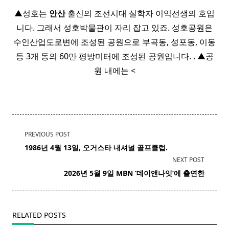
▲성호는
안산
출신의 조선시대 실학자 이익선생의 호입
니다. 그래서 성호박물관이 자리 잡고 있죠. 성호공원은
수인산업도로변에 조성된 공원으로 부곡동, 성포동, 이동
등 3개 동의 60만 평방미터에 조성된 공원입니다. . ▲공
원 내에는 <
<span
PREVIOUS POST
class="nav-
1986년 4월 13일, 오거스타 내셔널 골프클럽.
subtitle
NEXT POST
screen-
2026년 5월 9일 MBN ‘데이앤나잇’에 출연한
reader-
text">Page</span>
RELATED POSTS