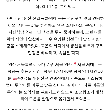
삭6길 14 1층 ​ 그린빌…
자반식당:
안산
신길동 화덕에 구운 생선구이 맛집 안녕하
세요? 지나온 삶을 추억하고 싶은 소시민 삶과숙입니다.
자반식당 외관 1 난 생선을 무지 좋아하는데, 그런 나를
위해 지인이
안산
에서 매우 유명한 생선구이 맛집 자반식
당을 소개해주었다. 고온의 화덕에서 생선을 빠르게 구워
껍질은 바삭하고, 속살은 퍽퍽…
안산
서울특별시 서대문구 ​ 서울
안산
서울 서대문구
봉원동
등산시간 : 봉수대까지 40분 왕복 약 1시간 30
분
주차 : 불가
안산
은 인왕산에서 서쪽으로 비스듬히
뻗어 무악재를 이루고 솟은 산이다. 길마재의 다른 이름인
무악재는 모악재로 부르기도 하였으며, 조선왕조가 개창
되어 도읍을 한양으로 옮기면서 무악은…