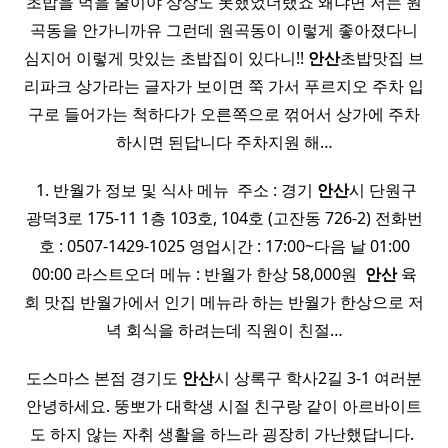
초밥을 먹을 줄이야 상상도 못했었더랬죠 왜냐면 저는 원
곡동을 안가니까유 그런데 원곡동이 이렇게 좋아졌다니
심지어 이렇게 맛있는 초밥집이 있다니!!
안산
초밥맛집 브
리파크 상가라는 글자가 보이면 쭉 가서 푸르지오 주차 입
구로 들어가는 척하다가 오른쪽으로 꺾어서 상가에 주차
하시면 된답니다 주차지원 해…
​ 1. 반월가 정보 및 식사 메뉴 ​ 주소 : 경기
안산
시 단원구
광덕3로 175-11 1층 103호, 104호 (고잔동 726-2) 전화번
호 : 0507-1429-1025 영업시간 : 17:00~다음 날 01:00
00:00 라스트오더 메뉴 : 반월가 한상 58,000원 ​
안산
육
회 맛집 반월가에서 인기 메뉴라 하는 반월가 한상으로 저
녁 회식을 하려는데 직원이 친절…
도스마스 본점 경기도
안산
시 상록구 학사2길 3-1 여러분
안녕하세요. 뚱뽀가 대학생 시절 친구랑 같이 아르바이트
도 하지 않는 자취 생활을 하느라 굉장히 가난했답니다. ​