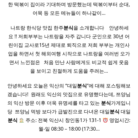
한 떡볶이 집이라 기대하며 방문했는데 떡볶이부터 순대,
어묵 등 모든 메뉴들이 하나같이…
​ 나트랑 한식당 맛집 한주
분식
을 소개합니다 ​ ​ ​ 안녕하세
요 !! 저희부부는 나트랑을 자주 갑니다 군인으로 30년 어
린이집 교사로15년 제대로 퇴직으로 저희 부부는 개인사
업을 하면서 첫 해외여행 시작으로 나트랑을 여러번 오가
면서 느낀점은 ​ ​ 처음 만난 사람에게도 비교적 쉽게 웃음
을 보이고 친절하게 도움을 주려는…
안녕하세요 오늘은 익산의 “대일
분식
”에 대해 포스팅해보
겠습니다! ​ 원래도 익산의 맛집으로 유명했다는데, 쯔양님
의 익산 방문 이후 더욱 유명세를 타고 있는
분식
가게입니
당 ​ 쯔양님 먹방 보다가 급발진으로 다녀온 대일
분식
대일
분식
주소: 전북 익산시 창인동1가 131-1
영업시간:
월-일 08:30 – 18:00 (17:30…