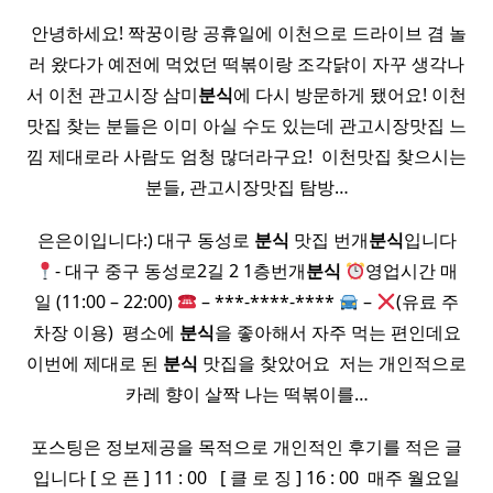
​ 안녕하세요! 짝꿍이랑 공휴일에 이천으로 드라이브 겸 놀
러 왔다가 예전에 먹었던 떡볶이랑 조각닭이 자꾸 생각나
서 이천 관고시장 삼미
분식
에 다시 방문하게 됐어요! 이천
맛집 찾는 분들은 이미 아실 수도 있는데 관고시장맛집 느
낌 제대로라 사람도 엄청 많더라구요! ​ 이천맛집 찾으시는
분들, 관고시장맛집 탐방…
은은이입니다:) 대구 동성로
분식
맛집 번개
분식
입니다
- 대구 중구 동성로2길 2 1층번개
분식
영업시간 매
일 (11:00 – 22:00)
– ***-****-****
–
(유료 주
차장 이용) ​ 평소에
분식
을 좋아해서 자주 먹는 편인데요
이번에 제대로 된
분식
맛집을 찾았어요 ​ 저는 개인적으로
카레 향이 살짝 나는 떡볶이를…
포스팅은 정보제공을 목적으로 개인적인 후기를 적은 글
입니다 [ 오 픈 ] 11 : 00 ​ ​ [ 클 로 징 ] 16 : 00 ​ 매주 월요일