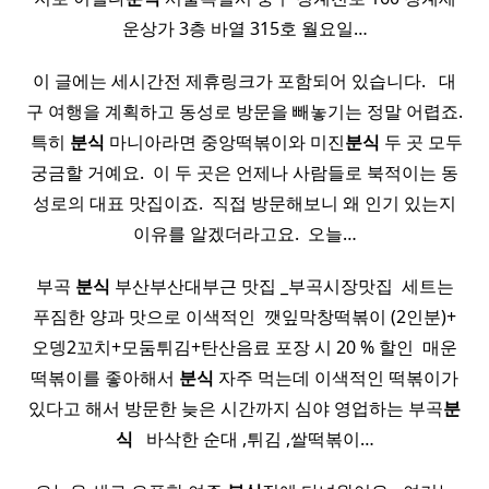
운상가 3층 바열 315호 월요일…
이 글에는 세시간전 제휴링크가 포함되어 있습니다. ​ ​ 대
구 여행을 계획하고 동성로 방문을 빼놓기는 정말 어렵죠.
​ 특히
분식
마니아라면 중앙떡볶이와 미진
분식
두 곳 모두
궁금할 거예요. ​ 이 두 곳은 언제나 사람들로 북적이는 동
성로의 대표 맛집이죠. ​ 직접 방문해보니 왜 인기 있는지
이유를 알겠더라고요. ​ 오늘…
부곡
분식
부산부산대부근 맛집 _부곡시장맛집 ​ 세트는
푸짐한 양과 맛으로 이색적인 ​ 깻잎막창떡볶이 (2인분)+
오뎅2꼬치+모둠튀김+탄산음료 포장 시 20 % 할인 ​ 매운
떡볶이를 좋아해서
분식
자주 먹는데 이색적인 떡볶이가
있다고 해서 방문한​ 늦은 시간까지 심야 영업하는 부곡
분
식
​ ​ ​ 바삭한 순대 ,튀김 ,쌀떡볶이…