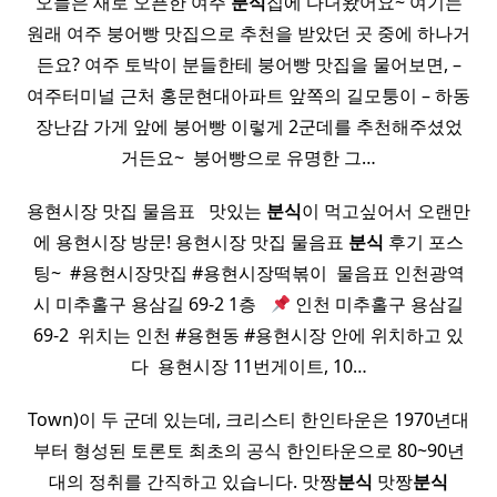
오늘은 새로 오픈한 여주
분식
집에 다녀왔어요~ 여기는
원래 여주 붕어빵 맛집으로 추천을 받았던 곳 중에 하나거
든요? 여주 토박이 분들한테 붕어빵 맛집을 물어보면, –
여주터미널 근처 홍문현대아파트 앞쪽의 길모퉁이 – 하동
장난감 가게 앞에 붕어빵 이렇게 2군데를 추천해주셨었
거든요~ ​ 붕어빵으로 유명한 그…
용현시장 맛집 물음표 ​ ​ 맛있는
분식
이 먹고싶어서 오랜만
에 용현시장 방문! 용현시장 맛집 물음표
분식
후기 포스
팅~ ​ #용현시장맛집 #용현시장떡볶이 ​ 물음표 인천광역
시 미추홀구 용삼길 69-2 1층 ​ ​
인천 미추홀구 용삼길
69-2 ​ 위치는 인천 #용현동 #용현시장 안에 위치하고 있
다 ​ 용현시장 11번게이트, 10…
Town)이 두 군데 있는데, 크리스티 한인타운은 1970년대
부터 형성된 토론토 최초의 공식 한인타운으로 80~90년
대의 정취를 간직하고 있습니다. 맛짱
분식
맛짱
분식