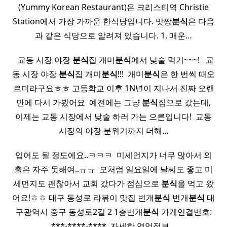
(Yummy Korean Restaurant)은 크리스티역 Christie
Station에서 가장 가까운 한식당입니다. 맛짱
분식
은 다음
과 같은 식당으로 알려져 있습니다. 1. 매운…
​ ​ 교동 시장 야장
분식
집 개미
분식
에서 낮술 먹기~~~! ​ ​ 교
동 시장 야장
분식
집 개미
분식
!!! ​ 개미
분식
은 한 번씩 떠오
르더라구요ㅎㅎ 고등학교 이후 1N년이 지나서 진짜 오랜
만에 다시 가봤어요 ​ 예전에는 그냥
분식
집으로 갔는데,
이제는 교동 시장에서 낮술 하러 가는 으른입니다! ​ 교동
시장의 야장 분위기까지 더해…
입어도 될 정도에요..ㅋㅋㅋ ​ 미세먼지가 너무 많아서 외
출은 자주 못해여..ㅠㅠ ​ 모처럼 일요일에 날씨도 좋고 미
세먼지도 괜찮아서 교회 갔다가 점심으로
분식
을 먹고 왔
어요!ㅎㅎ 대구 동성로 라볶이 맛집 번개
분식
번개
분식
대
구광역시 중구 동성로2길 2 1층번개
분식
가게연결번호:
***-****-**** ​ 자세한 영업정보…