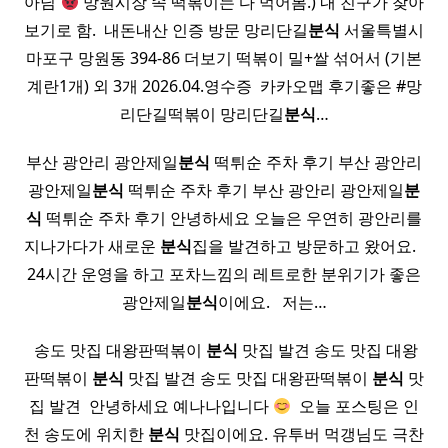
아님
망원시장 속 떡볶이는 다 먹어봄.) 내 친구가 찾아
보기로 함. ​ 내돈내산 인증 방문 망리단길
분식
서울특별시
마포구 망원동 394-86 더보기 떡볶이 밀+쌀 섞어서 (기본
계란1개) 외 3개 2026.04.영수증 ​ 카카오맵 후기좋은 #망
리단길떡볶이 망리단길
분식
…
부산 광안리 광안제일
분식
떡튀순 주차 후기 부산 광안리
광안제일
분식
떡튀순 주차 후기 부산 광안리 광안제일
분
식
떡튀순 주차 후기 안녕하세요 오늘은 우연히 광안리를
지나가다가 새로운
분식
집을 발견하고 방문하고 왔어요. ​ ​
24시간 운영을 하고 포차느낌의 레트로한 분위기가 좋은
광안제일
분식
이에요. ​ ​ 저는…
​ 송도 맛집 대왕판떡볶이
분식
맛집 발견 송도 맛집 대왕
판떡볶이
분식
맛집 발견 송도 맛집 대왕판떡볶이
분식
맛
집 발견 ​ 안녕하세요 예나나입니다
​ 오늘 포스팅은 인
천 송도에 위치한
분식
맛집이에요. 유투버 먹갱님도 극찬