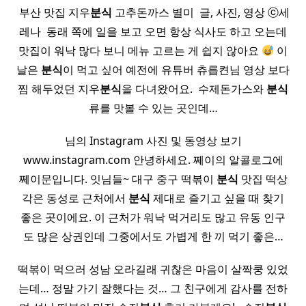
​ 부산 맛집 지우
분식
고추돈까스 별미 ​ 글, 사진, 영상 ⓒ세
레나 ​ 동래 쪽에 일을 보고 오면 항상 식사도 하고 오는데
맛집이 워낙 많다 보니 메뉴 고르는 게 쉽지 않아요
이
날은
분식
이 먹고 싶어 예전에 유튜버 츄릅켠님 영상 보다
찜 해두었던 지우
분식
을 다녀왔어요. ​ 수제돈가스와
분식
류를 맛볼 수 있는 곳인데…
님의 Instagram 사진 및 동영상 보기
www.instagram.com 안녕하세요. 쩨이의 알콜로그에
쩨이문입니다. 잇님들~ 대구 중구 떡볶이
분식
맛집 떡상
각은 동성로 근처에서
분식
제대로 즐기고 싶을 때 찾기
좋은 곳이에요. 이 근처가 워낙 먹거리도 많고 유동 인구
도 많은 상권인데 그중에서도 가볍게 한 끼 먹기 좋은…
떡볶이 먹으러 성남 오라길래 귀찮은 마음이 살짝쿵 있었
는데… 정말 가기 잘했다는 것… 그 친구에게 감사를 전하