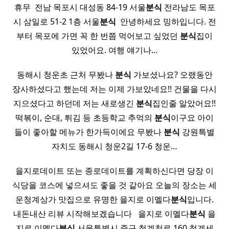
휴무 ​ 전남 목포시 대성동 84-19 서울
분식
전라남도 목포
시 삼일로 51-2 1층 서울
분식
​ 안녕하세요 밍하입니다. 전
부터 목포에 가면 꼭 한 번쯤 먹어보고 싶었던
분식
집이
있었어요. 여행 얘기나…
동해시 청운초 근처 무봤나
분식
가보셨나요? 오랬동안
장사하셨다고 했는데 저는 이제 가보았네요!! 건물을 다시
지으셨다고 하던데 저는 새로생긴
분식
집인줄 알았어요!!
떡볶이, 순대, 튀김 등 초등학교 추억의
분식
이구요 아이
들이 좋아할 메뉴가 한가득이에요 무봤나
분식
강원특별
자치도 동해시 청운2길 17-6 청운…
을지로데이트 또는 종로데이트를 계획하신다면 당장 이
식당을 코스에 넣으셔도 좋을 것 같아요 오늘의 장소는 세
운청계상가 맛집으로 유명한 을지로 이멜다
분식
입니다.
내돈내산 리뷰 시작해보겠습니다 ​ ​ 을지로 이멜다
분식
을
지로 이멜다
분식
서울특별시 중구 청계천로 160 청계세