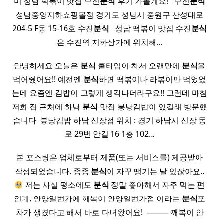
며 성남 떡볶이 맛집 수진
분식
후기 가볼게요! ​ ​ 수진
분식
성남중앙지하쇼핑몰점 경기도 성남시 중원구 산성대로
204-5 F동 15-16호 수진
분식
​ ​ 성남 떡볶이 맛집 수진
분식
은 수진역 지하상가에 위치해…
안녕하세요 오늘은
분식
쿨타임이 차서 오랜만에
분식
을
먹어줬어요!! 예전엔
분식
하면 떡볶이나 라볶이만 먹었었
는데 요즘엔 김밥이 그렇게 생각나더라구요!! 그런데 마침
저희 집 근처에 하남
분식
맛집 봉낭김밥이 있길래 방문했
습니다 ​ 봉낭김밥 하남 신장점 위치 : 경기 하남시 신장 동
로 29번 안길 16 1층 102…
본 포스팅은 업체로부터 제품(또는 서비스를) 제공받아
작성되었습니다. 종종
분식
이 자꾸 땡기는 날 있잖아요..
저는 사실 평소에도
분식
정말 좋아해서 자주 먹는 편
인데, 안양일번가에 깨복이 안양일번가점 이라는
분식
포
차가 생겼다고 해서 바로 다녀왔어요! ​ ⸻ 깨복이 안