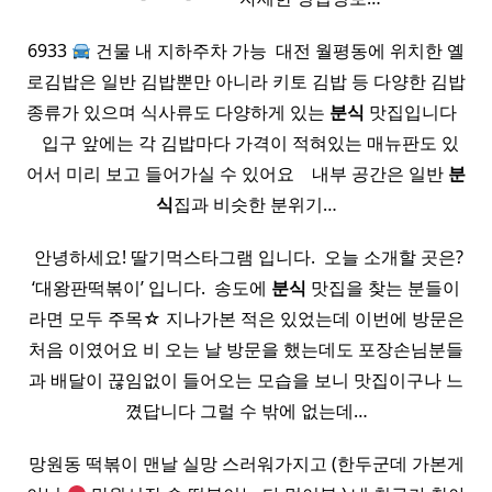
6933
건물 내 지하주차 가능 ​ 대전 월평동에 위치한 옐
로김밥은 일반 김밥뿐만 아니라 키토 김밥 등 다양한 김밥
종류가 있으며 식사류도 다양하게 있는
분식
맛집입니다 ​ ​
​ ​ 입구 앞에는 각 김밥마다 가격이 적혀있는 매뉴판도 있
어서 미리 보고 들어가실 수 있어요 ​ ​ ​ 내부 공간은 일반
분
식
집과 비슷한 분위기…
​ 안녕하세요! 딸기먹스타그램 입니다. ​ 오늘 소개할 곳은?
‘대왕판떡볶이’​ 입니다. ​ 송도에
분식
맛집을 찾는 분들이
라면 모두 주목☆ 지나가본 적은 있었는데 이번에 방문은
처음 이였어요 비 오는 날 방문을 했는데도 포장손님분들
과 배달이 끊임없이 들어오는 모습을 보니 맛집이구나 느
꼈답니다 그럴 수 밖에 없는데…
망원동 떡볶이 맨날 실망 스러워가지고 (한두군데 가본게