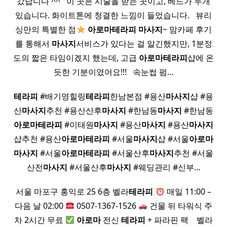
갔답니다 ^^ ​ ​ 이 곳은 시술을 받는 곳이고, 베드가 두개
있습니다. 화이트톤에 청결한 느낌이 들었습니다. ​ ​ 뷰리
싱만의 특별한 점
아로마
테라피
마사지
~ 맘카페 후기
를 통해서
마사지
서비스가 있다는 걸 알긴했지만, 1분정
도의 짧은 타임이겠지 했는데, 고급
아로마
테라피
샵에 온
듯한 기분이였어요!!! ​ ​ 속눈썹 펌…
테라피
#배기영힐링
테라피
한남본점 #용산
마사지
샵 #용
산
마사지
추천 #용산산후
마사지
#한남동
마사지
#한남동
아로마
테라피
#이태원
마사지
#용산
마사지
#용산
마사지
샵추천 #용산
아로마
테라피
#서울
마사지
샵 #서울
아로마
마사지
#서울
아로마
테라피
#서울산후
마사지
추천 #서울
산전
마사지
#서울산후
마사지
#웨딩관리 #신부…
서울 마포구 홍익로 25 6층 벨라
테라피
매일 11:00 –
다음 날 02:00
0507-1367-1526
건물 뒤 타워식 주
차 2시간 무료
아로마
전신
테라피
+ 파라핀 팩 ​ ​ ​ 벨라