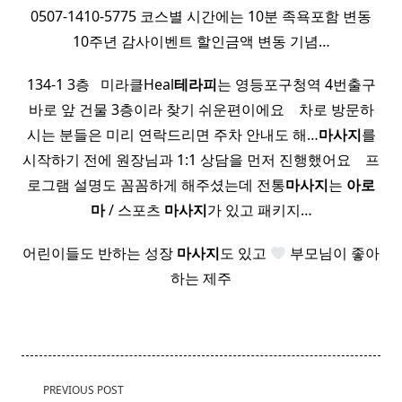
0507-1410-5775 코스별 시간에는 10분 족욕포함 변동
10주년 감사이벤트 할인금액 변동 기념…
134-1 3층 ​ ​ 미라클Heal
테라피
는 영등포구청역 4번출구
바로 앞 건물 3층이라 찾기 쉬운편이에요 ​ ​ ​ 차로 방문하
시는 분들은 미리 연락드리면 주차 안내도 해…
마사지
를
시작하기 전에 원장님과 1:1 상담을 먼저 진행했어요 ​ ​ ​ 프
로그램 설명도 꼼꼼하게 해주셨는데 전통
마사지
는
아로
마
/ 스포츠
마사지
가 있고 패키지…
어린이들도 반하는 성장
마사지
도 있고
부모님이 좋아
하는 제주
<span
PREVIOUS POST