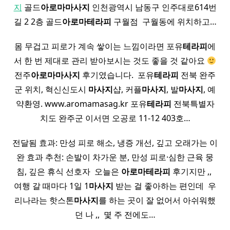
지
골드
아로마
마사지
인천광역시 남동구 인주대로614번
길 2 2층 골드
아로마
테라피
구월점 ​ 구월동에 위치하고…
몸 무겁고 피로가 계속 쌓이는 느낌이라면 포유
테라피
에
서 한 번 제대로 관리 받아보시는 것도 좋을 것 같아요
전주
아로마
마사지
후기였습니다. ​ 포유
테라피
전북 완주
군 위치, 혁신신도시
마사지
샵, 커플
마사지
, 발
마사지
, 예
약환영. www.aromamasag.kr 포유
테라피
전북특별자
치도 완주군 이서면 오공로 11-12 403호…
전달됨 효과: 만성 피로 해소, 냉증 개선, 깊고 오래가는 이
완 효과 추천: 손발이 차가운 분, 만성 피로·심한 근육 뭉
침, 깊은 휴식 선호자 ​ 오늘은
아로마
테라피
후기지만 ,, ​
여행 갈 때마다 1일 1
마사지
받는 걸 좋아하는 편인데 ​ 우
리나라는 핫스톤
마사지
를 하는 곳이 잘 없어서 아쉬워했
던 나 ,, ​ 몇 주 전에도…