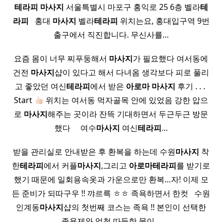
테라피
마사지
서울특별시 마포구 홍익로 25 6층 벨라
테
라피
​ ​ 홍대
마사지
벨라
테라피
위치는요, 홍대입구역 9번
출구에서 직진합니다. 무신사를…
요즘 몸이 너무 찌푸둥해서
마사지
가 필요했다 여서동에
건전
마사지
샵이 있다고 해서 다녀옴 생각보다 피로 풀리
고 좋았던 여신
테라피
에서 받은
아로마
마사지
후기 . . . ​
Start
위치는 여서동 먹자골목 안에 있었음 강한 압으
로
마사지
해주는 곳이라 잔뜩 기대하면서 두근두근 방문
했다 ​ ​ ​ ​ 여수
마사지
여신
테라피
…
받을 관리실로 안내받은 후 환복을 하는데 수원
마사지
착
한
테라피
에서 커플
마사지
,그리고
아로마
테라피
를 받기로
했기 때문에 일회용속옷과 가운으로만 환복…자! 이제 모
든 준비가 되따구우 !! 꺄르륵 ㅎㅎ 족욕하면서 한컷 ​ ​ 수원
인계동
마사지
샵의 첫번째 코스는 족욕 !! 본인이 선택한
족욕제와 엄청 따듯한 물이…