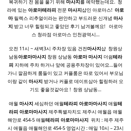
복귀하기 전 몸을 풀기 위해
마사지
를 예약했는데요. ​ 청
라에 있는
아로마
테라피
전문
마사지
샵인 아로마스! ​
아로
마
릴렉스 리추얼이라는 편안하고 부드러운 신개념
마사
지
받고 너무 힐링되고 좋았던 후기 남겨볼께요! ​ ​ 아로마
스 청라점 아로마스 인천광역시…
오전 11시 ~ 새벽3시 주차장 있음 건전
마사지
샵 ​ 창원상
남동
아로마
마사지
창원 상남동
아로마
마사지
더쉼
테라
피
지하에 주차 하거나 앞에 공용주차장이 있어요…들어
가니 깔끔하게 룸들이 있고 커플룸은 따로 있어서 부모님
이랑 같이
마사지
받거나 커플로 데이트삼아 힐링하러 오
기도 좋을것같아요 ! ​ 창원 상남동…
애월
마사지
세심하던 애월
테라피
아로마
마사지
애월
테
라피
아로마
마사지
제주특별자치도 제주시 애월읍 애월
해안로 454-5 애월
테라피
아로마
마사지
​ 위치 : 제주 제주
시 애월읍 애월해안로 454-5 영업시간 : 매일 10시 – 23시