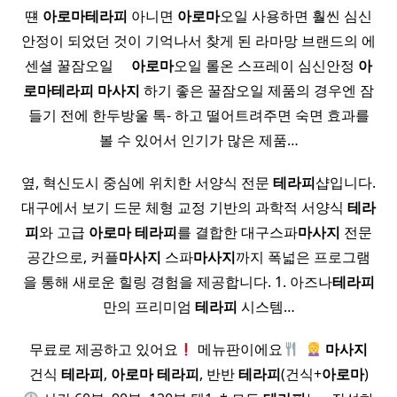
떈
아로마
테라피
아니면
아로마
오일 사용하면 훨씬 심신
안정이 되었던 것이 기억나서 찾게 된 라마망 브랜드의 에
센셜 꿀잠오일 ​ ​ ​ ​
아로마
오일 롤온 스프레이 심신안정
아
로마
테라피
마사지
하기 좋은 꿀잠오일 제품의 경우엔 잠
들기 전에 한두방울 톡- 하고 떨어트려주면 숙면 효과를
볼 수 있어서 인기가 많은 제품…
옆, 혁신도시 중심에 위치한 서양식 전문
테라피
샵입니다.
대구에서 보기 드문 체형 교정 기반의 과학적 서양식
테라
피
와 고급
아로마
테라피
를 결합한 대구스파
마사지
전문
공간으로, 커플
마사지
스파
마사지
까지 폭넓은 프로그램
을 통해 새로운 힐링 경험을 제공합니다. 1. 아즈나
테라피
만의 프리미엄
테라피
시스템…
무료로 제공하고 있어요
메뉴판이에요
​
마사지
건식
테라피
,
아로마
테라피
, 반반
테라피
(건식+
아로마
)