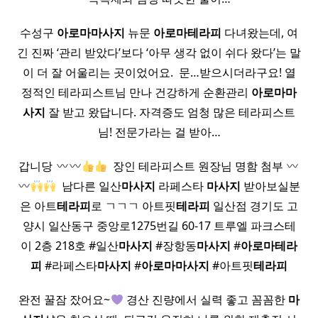
수성구
아로마
마사지
뉴문
아로마
테라피
다녀왔는데, 여
긴 진짜 ‘관리 받았다’보다 ‘아무 생각 없이 쉬다 왔다’는 말
이 더 잘 어울리는 곳이었어요. ​ 문…받으시더라구요! 열
정적인 테라피스트님 만나 건강하게 순환관리
아로마
마
사지
잘 받고 왔답니다. 자격증도 엄청 많은 테라피스트
님! 전문가라는 걸 받아…
갑니당
​ 장인 테라피스트 원장님 명함 첨부
​ 남다른 일산
마사지
라페스타
마사지
받아보실분
은 아트
테라피
로 ㄱㄱㄱ 아트핏
테라피
일산점 경기도 고
양시 일산동구 중앙로1275번길 60-17 트루엘 파크스테
이 2층 218호 #일산
마사지
#장항동
마사지
#
아로마
테라
피
#라페스타
마사지
#
아로마
마사지
#아트핏
테라피
완전 꿀잠 잤어요~
경산 진량에서 실력 좋고 꼼꼼한
마