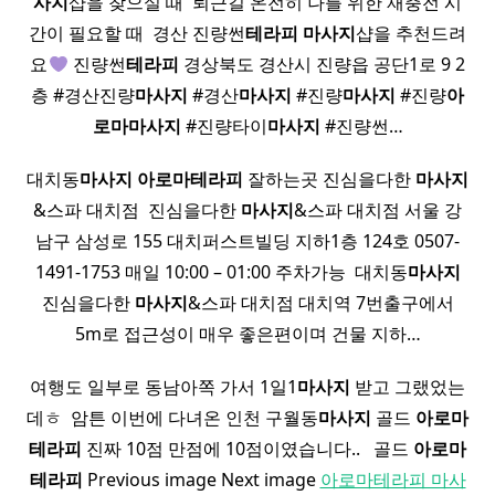
사지
샵을 찾으실 때 ​ 퇴근길 온전히 나를 위한 재충전 시
간이 필요할 때 ​ 경산 진량썬
테라피
마사지
샵을 추천드려
요
진량썬
테라피
경상북도 경산시 진량읍 공단1로 9 2
층 #경산진량
마사지
#경산
마사지
#진량
마사지
#진량
아
로마
마사지
#진량타이
마사지
#진량썬…
대치동
마사지
아로마
테라피
잘하는곳 진심을다한
마사지
&스파 대치점 ​ 진심을다한
마사지
&스파 대치점 서울 강
남구 삼성로 155 대치퍼스트빌딩 지하1층 124호 0507-
1491-1753 매일 10:00 – 01:00 주차가능 ​ 대치동
마사지
진심을다한
마사지
&스파 대치점 대치역 7번출구에서
5m로 접근성이 매우 좋은편이며 건물 지하…
여행도 일부로 동남아쪽 가서 1일1
마사지
받고 그랬었는
데ㅎ ​ 암튼 이번에 다녀온 인천 구월동
마사지
골드
아로마
테라피
진짜 10점 만점에 10점이였습니다.. ​ ​ 골드
아로마
테라피
Previous image Next image
아로마테라피 마사