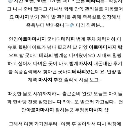
시간 60분, 90분, 120분 택1 ​ * 모든
테라피
는…작성하
고 나니 준비 됐다고 하셔서 함께 안쪽 관리실로 이동했어
요
마사지
받기 전에 발 관리를 위해 족욕실로 입장해서
족욕부터 받아줍니다
미리 직원분…
안양
아로마
마사지
굿바디
테라피
범계 주차 체력저하 이
슈로 힐링데이트가 넘나 필요한 날 안양
아로마
마사지
탑
오브 탑 굿바디
테라피
범계점 다녀왔어요:) ​ 제대로 힐링
하고 싶어서 다녀온 곳이 바로 범계
마사지
내돈내산 후기
를 폭풍검색해서 찾아낸 굿바디
테라피
였는데요. 안양 범
계역
마사지
추천 솔직히 시설 보고…
따뜻한 물로 샤워까지하니 출근준비 완료! 오늘도 아이들
과 한바탕 전쟁 잘했답니다 !! 아.. 또 받으러 가고싶다.. ​ 천
안
아로마
마사지
잘하는곳 두정동
마사지
샵
그래서 여행 가기전부터.. 여행 후 돌아와서 다시 직장에