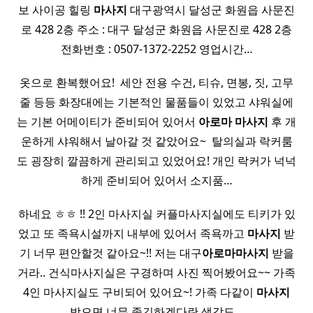
보 사이공 힐링
마사지
대구광역시 달성군 화원읍 사문진
로 428 2층 주소 : 대구 달성군 화원읍 사문진로 428 2층
전화번호 : 0507-1372-2252 영업시간…
옷으로 환복했어요! ​ 세안 전용 수건, 티슈, 면봉, 짓, 고무
줄 등등 화장대에는 기본적인 물품들이 있었고 샤워실에
는 기본 어메이티가 준비되어 있어서
아로마
마사지
후 개
운하게 샤워해서 날아갈 것 같았어요~ ​ 탈의실과 락커룸
도 굉장히 깔끔하게 관리되고 있었어요! 개인 락커가 넉넉
하게 준비되어 있어서 소지품…
하네요 ㅎㅎ !! 2인 마사지실 커플마사지실에도 티키가 있
었고 또 족욕시설까지 내부에 있어서 족욕까고
마사지
받
기 너무 편안할것 같아요~!! 저는 대구
아로마
마사지
받을
거라.. 건식마사지실은 구경하며 사진 찍어봤어요~~ 가족
4인 마사지실도 구비되어 있어요~! 가족 다같이
마사지
받으면 너무 좋긴하겠다란 생각도…