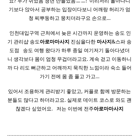
요? 누가 쉬었음 청년 만들었음ㅡㅡ! ​ 이리저리 돌아다니
기보다 앉아서 공부하는 입장이다보니 어깨랑 허리가 엄
청 찌뿌둥하고 뭉치더라구요 손으로…
​ 인천대입구역 근처에서 늦은 시간까지 운영하는 송도 인
기 관리샵 송도
아로마
마사지
진심을다한
마사지
&스파 송
도점​ ​ ​ 송도 여행 왔다가 하루 종일 여기저기 돌아다녔더
니 생각보다 몸이 엄청 무겁더라고요. 계속 걷고 이동하니
까 다 리도 뻐근하고 어깨까지 묵직한 느낌이라 숙소 들어
가기 전에 몸 좀 풀고 가고…
있어서 조용하게 관리받기 좋았고, 커플로 함께 방문하는
분들도 많다고 하더라고요. 실제로 데이트 코스로 와도 괜
찮겠다 싶었어요. ​ ​ 저는 이번에 전주
아로마
마사지