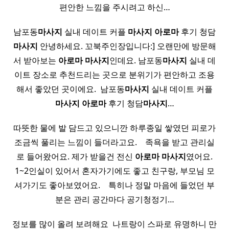
편안한 느낌을 주시려고 하신…
남포동
마사지
실내 데이트 커플
마사지
아로마
후기 청담
마사지
안녕하세요. 꼬북주인장입니다:] 오랜만에 방문해
서 받아보는
아로마
마사지
인데요. 남포동
마사지
실내 데
이트 장소로 추천드리는 곳으로 분위기가 편안하고 조용
해서 좋았던 곳이에요. ​ 남포동
마사지
실내 데이트 커플
마사지
아로마
후기 청담
마사지
…
따뜻한 물에 발 담드고 있으니깐 하루종일 쌓였던 피로가
조금씩 풀리는 느낌이 들더라고요. ​ ​ ​ 족욕을 받고 관리실
로 들어왔어요. 제가 받을건 전신
아로마
마사지
였어요.
1~2인실이 있어서 혼자가기에도 좋고 친구랑, 부모님 모
셔가기도 좋아보였어요. ​ ​ ​ 특히나 정말 마음에 들었던 부
분은 관리 공간마다 공기청정기…
정보를 많이 올려 보려해요 ​ 나트랑이 스파로 유명하니 만