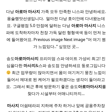
다낭
아로마
마사지
가족 모두 만족한 니스파 안녕하세요.
용슐랭맛선생입니다. ​ 얼마전 다낭 호이안에 다녀왔는데
요. 구글평점 5.0 만점에 달하는 다낭
아로마
마사지
니스
파에 도착하자마자 천장 가득 달린 형형색색 등이 먼저 눈
에 들어왔어요. Previous image Next image “어 여기 뭔
가 느낌있다..” 싶었던 곳…
송도
아로마
마사지
프리미엄 스파 데이트 가성비 최고! 진
심을다한
마사지
&스파 송도점 안녕하세요 둥로그입니다
최근 업무량이 많아지면서 몸이 여기저기 뭉친 느낌이
들어서 제대로 된 케어가 필요하겠다는 생각이 들더라고
요. ​ 그래서 퇴근 후에 방문하기 좋은 송도
아로마
마사지
를
찾다가 시설부터 어매니티까지…
마사지
더쉼테라피 지하에 주차 하거나 앞에 공용주차장