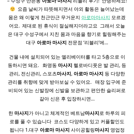
– 수성구 만촌동
아로마
마사지
리블리 후기! ​ 안녕하세요!
​ 요즘 날씨가 따뜻해지면서 야외 활동은 늘어났는데
몸은 왜 이렇게 천근만근 무거운지
아로마마사지
모르겠
어요. ​ 제대로 된 휴식이 절실해지더라고요 ​ 그래서 오늘
은 대구 수성구에서 지친 몸과 마음을 향기로 힐링해주는
대구
아로마
마사지
전문점 ‘리블리’에…
건물 내에 설치되어 있는 엘리베이터를 타고 5층으로 이
동하시면 돼요. ​ ​ 화명동
마사지
헬로바디풋은 발 관리, 등
관리, 전신관리, 스포츠
마사지
,
아로마
마사지
등 다양한
관리를 취향에 맞게 받아보실 수 있어요. ​ ​ 매장 입구에 준
비되어 있는 신발장에 신발을 보관하고 편안한 슬리퍼로
갈아 신은 후 입장하시면…
한
마사지
가 아니고 체계적인 베트남
마사지
로 하루의 피
로를 풀 수 있습니다 ​ 코스도 다양하게 있고 커플할인도
됩니다 1.대구
아로마
마사지
사이공힐링
마사지
영업정