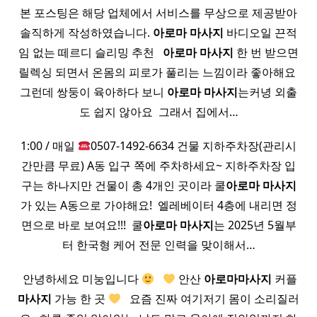
본 포스팅은 해당 업체에서 서비스를 무상으로 제공받아
솔직하게 작성하였습니다.
아로마
마사지
바디오일 끈적
임 없는 떼르디 슬리밍 추천 ​ ​
아로마
마사지
한 번 받으면
릴렉싱 되면서 온몸의 피로가 풀리는 느낌이라 좋아해요 ​
그런데 쌍둥이 육아하다 보니
아로마
마사지
는커녕 외출
도 쉽지 않아요 ​ 그래서 집에서…
1:00 / 매일
0507-1492-6634 건물 지하주차장(관리시
간만큼 무료) A동 입구 쪽에 주차하세요~ 지하주차장 입
구는 하나지만 건물이 총 4개인 곳이라 쿨
아로마
마사지
가 있는 A동으로 가야해요! ​ 엘레베이터 4층에 내리면 정
면으로 바로 보여요!!! ​ 쿨
아로마
마사지
는 2025년 5월부
터 한국형 케어 전문 인력을 맞이해서…
​ 안녕하세요 미눙입니다
​ ​
안산
아로마
마사지
커플
마사지
가능 한 곳
​ ​ 요즘 진짜 여기저기 몸이 소리질러