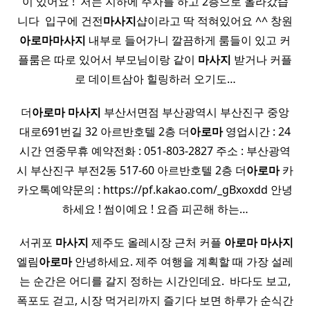
이 있어요 ! ​ 저는 지하에 주차를 하고 2층으로 올라갔습
니다 ​ 입구에 건전
마사지
샵이라고 딱 적혀있어요 ^^ 창원
아로마
마사지
내부로 들어가니 깔끔하게 룸들이 있고 커
플룸은 따로 있어서 부모님이랑 같이
마사지
받거나 커플
로 데이트삼아 힐링하러 오기도…
더
아로마
마사지
부산서면점 부산광역시 부산진구 중앙
대로691번길 32 아르반호텔 2층 더
아로마
영업시간 : 24
시간 연중무휴 예약전화 : 051-803-2827 주소 : 부산광역
시 부산진구 부전2동 517-60 아르반호텔 2층 더
아로마
카
카오톡예약문의 : https://pf.kakao.com/_gBxoxdd 안녕
하세요 ! 썸이예요 ! 요즘 피곤해 하는…
​ 서귀포
마사지
제주도 올레시장 근처 커플
아로마
마사지
엘림
아로마
안녕하세요. 제주 여행을 계획할 때 가장 설레
는 순간은 어디를 갈지 정하는 시간인데요. ​ 바다도 보고,
폭포도 걷고, 시장 먹거리까지 즐기다 보면 하루가 순식간