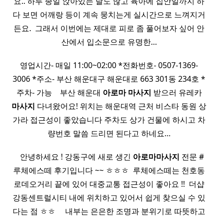
요.. 하루 종일 앉아있는 날도 많고 육아에 집안일까지 하
다 보면 어깨랑 등이 계속 뭉치는게 실시간으로 느껴지거
든요. ​ 그래서 이번에는 제대로 피로 좀 풀어보자 싶어 안
산에서 입소문으로 유명한…
영업시간- 매일 11:00~02:00 *전화번호- 0507-1369-
3006 *주소- 부산 해운대구 해운대로 663 301동 234호 *
주차- 가능 ​ ​ ​ 부산 해운대
아로마
마사지
받으러 유레카
마사지
다녀왔어요! 위치는 해운대역 근처 비스타 동원 상
가라 접근성이 좋았습니다 주차도 상가 건물에 하시고 차
량번호 말씀 드리면 된다고 하네요…
​ ​ ​ 안녕하세요 ! 강동구에 새로 생긴
아로마
마사지
전문 #
루체에스떼 후기입니다 ~~ ㅎㅎㅎ ​ 루체에스떼는 천호동
로데오거리 끝에 있어 대중교통 접근성이 좋아요 !! ​ 더샵
강동센트럴시티 내에 위치하고 있어서 쉽게 찾으실 수 있
다는 점 ㅎㅎ ​ ​ ​ ​ 내부는 은은한 조명과 분위기로 따뜻하고