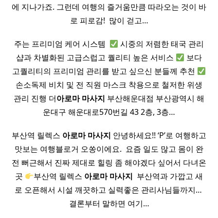
에 지나가죠. 그런데 여행의 즐거움만큼 따라오는 것이 바
로 피로감! ​ 많이 걷고…
주는 프리미엄 케어 시스템 ​
시중의 저렴한 태국 관리
샵과 차별화된 고급스럽고 퀄리티 높은 서비스
보다
고퀄리티의 프리미엄 관리를 받고 싶으신 분들께 추천
손소독제 비치 및 전 직원 마스크 착용으로 철저한 위생
관리 진행 더
아로마
마사지
부산해운대점 부산광역시 해
운대구 해운대로570번길 43 2층, 3층…
부산역 릴렉스
아로마
마사지
안녕하세요!! ‘P’로 여행하고
맛보는 여행블로거 오쏭이에요. ​ 요즘 일도 많고 몸이 완
전 뻐근해서 진짜 제대로 힐링 좀 해야겠다 싶어서 다녀온
곳
부산역 릴렉스
아로마
마사지
​ 부산역과 가깝고 새
로 오픈해서 시설 깨끗하고 실력좋은 관리사님들까지… ​
결론부터 말하면 여기…