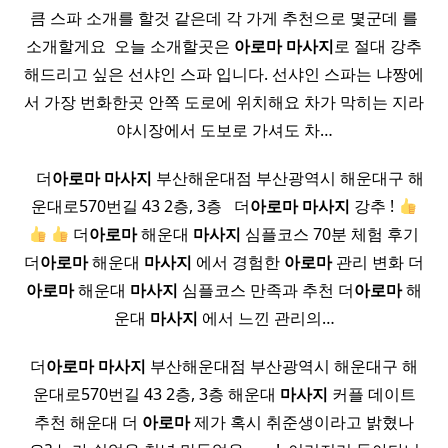
큼 스파 소개를 할것 같은데 각 가게 추천으로 몇군데 를
소개할게요 ​ 오늘 소개할곳은
아로마
마사지
로 절대 강추
해드리고 싶은 선샤인 스파 입니다. 선샤인 스파는 냐짱에
서 가장 번화한곳 안쪽 도로에 위치해요 차가 막히는 지라
야시장에서 도보로 가셔도 차…
​ ​ ​ 더
아로마
마사지
부산해운대점 부산광역시 해운대구 해
운대로570번길 43 2층, 3층 ​ ​ 더
아로마
마사지
강추 !
더
아로마
해운대
마사지
심플코스 70분 체험 후기
더
아로마
해운대
마사지
에서 경험한
아로마
관리 변화 더
아로마
해운대
마사지
심플코스 만족과 추천 더
아로마
해
운대
마사지
에서 느낀 관리의…
더
아로마
마사지
부산해운대점 부산광역시 해운대구 해
운대로570번길 43 2층, 3층 해운대
마사지
커플 데이트
추천 해운대 더
아로마
제가 혹시 취준생이라고 밝혔나