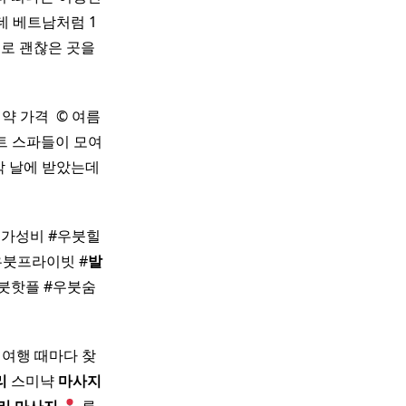
데 베트남처럼 1
로 괜찮은 곳을
 가격 ​ © 여름
조트 스파들이 모여
막 날에 받았는데
리
가성비 #우붓힐
우붓프라이빗 #
발
붓핫플 #우붓숨
 여행 때마다 찾
리
스미냑
마사지