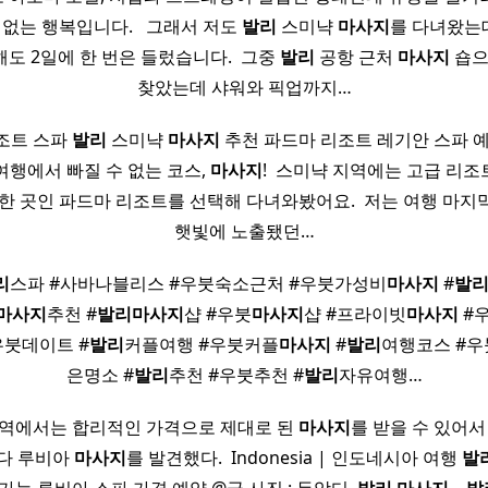
없는 행복입니다. ​ ​ 그래서 저도
발리
스미냑
마사지
를 다녀왔는
해도 2일에 한 번은 들렀습니다. ​ 그중
발리
공항 근처
마사지
숍으
찾았는데 샤워와 픽업까지…
조트 스파
발리
스미냑
마사지
추천 파드마 리조트 레기안 스파 예약
여행에서 빠질 수 없는 코스,
마사지
! ​ 스미냑 지역에는 고급 리
 한 곳인 파드마 리조트를 선택해 다녀와봤어요. ​ 저는 여행 마지
햇빛에 노출됐던…
리
스파 #사바나블리스 #우붓숙소근처 #우붓가성비
마사지
#
발
마사지
추천 #
발리
마사지
샵 #우붓
마사지
샵 #프라이빗
마사지
#
우붓데이트 #
발리
커플여행 #우붓커플
마사지
#
발리
여행코스 #우
은명소 #
발리
추천 #우붓추천 #
발리
자유여행…
지역에서는 합리적인 가격으로 제대로 된
마사지
를 받을 수 있어서
러다 루비아
마사지
를 발견했다. ​ Indonesia | 인도네시아 여행
발