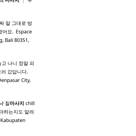
리
마사지
루
짜 말 그대로 방
요. ​ Espace
, Bali 80351,
놀고 나니 정말 피
으러 갔답니다.
enpasar City,
냑 칠
마사지
chill
줘야하는지도 알려
 Kabupaten