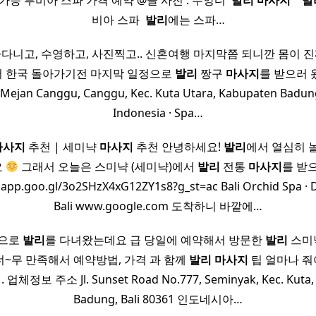
능 루비아 스파 가격 예약 @글 사진 : 두앙디 ​
발리
마사지
​ ​ ​
발
비아 스파 ​
발리
에는 스파…
아다니고, 수영하고, 사진찍고.. 신혼여행 마지막쯤 되니깐 몸이 진
래서 한국 돌아가기전 마지막 일정으로
발리
짱구
마사지
를 받으러 왔어
tu Mejan Canggu, Canggu, Kec. Kuta Utara, Kabupaten Badung
Indonesia · Spa…
마사지
추천 | 세미냑
마사지
추천 안녕하세요!
발리
에서 열심히 
요
그래서 오늘은 스미냑 (세미냑)에서
발리
전통
마사지
를 받
.app.goo.gl/3o2SHzX4xG12ZY1s8?g_st=ac Bali Orchid Spa · D
Bali www.google.com 도착하니 바깥에…
행으로
발리
를 다녀왔는데요 급 당일에 예약해서 방문한
발리
스미
li 너~무 만족해서 예약방법, 가격 과 함께
발리
마사지
팁 얼마나 
업체정보 주소 Jl. Sunset Road No.777, Seminyak, Kec. Kuta,
Badung, Bali 80361 인도네시아…