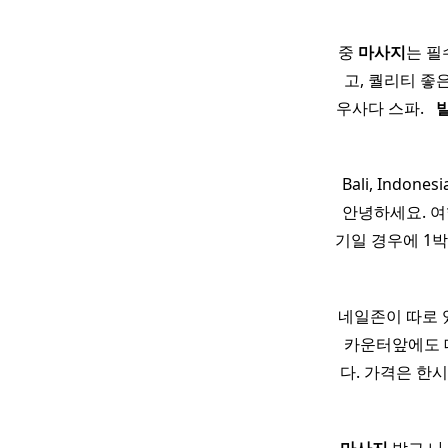
중
마사지
는 필
고, 퀄리티 좋
우사다 스파. ​ ​
​ Bali, Indones
안녕하세요. 여
기일 경우에 1박
네일존이 따로 
카운터앞에도 대
다. 가격은 한