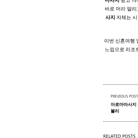
마사지
받고 나
바로 머리 말리고
사지
자체는 시원
이번 신혼여행 
느낌으로 리조
<span
PREVIOUS POS
class="nav-
아로마마사지 
subtitle
블리
screen-
reader-
text">Page</s
RELATED POSTS