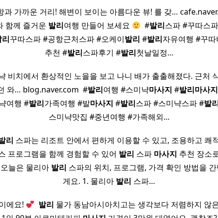
 가까운 거리! 해변이 보이는 아름다운 뷰! 를 갖… cafe.naver
와 함께 즐거운
발리
여행 만들어 보세요
​ #
발리
스파 #꾸따스파
발리
꾸따스파 #공항근처스파 #오케이
발리
#
발리
자유여행 #꾸따
추천 #
발리
스파후기 #
발리
첫날일정…
냑 비치에서 환상적인 노을을 보고 나니 배가 출출해졌다. 근처 
… blog.naver.com ​ #
발리
여행 #스미냑
마사지
#
발리
마사지
냑여행 #
발리
가족여행 #발
마사지
#
발리
스파 #스미냑스파 #
발
스미냑맛집 #중년여행 #가족해외…
발리
스파는 리조트 안에서 편하게 이용할 수 있고, 조용하고 쾌
스 프로그램을 함께 경험할 수 있어
발리
스파
마사지
추천 장소로
​ 오늘은 물리아
발리
스파의 위치, 프로그램, 가격 확인 방법을 
게요. 1. 물리아
발리
스파…
이에요!
​
발리
물가 동남아시아치고는 생각보다 저렴하지 않