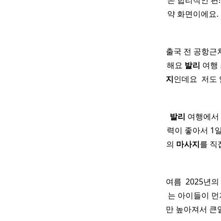
은 합리적인 편!
약 화면이에요. 
출국 전 공항근
해요
발리
여행 
지
인데요 ​ 저
​
발리
여행에서 
력이 좋아서 1일
의
마사지
를 직
여름 ​ 2025년의
는 아이들이 먼
만 높아져서 큰