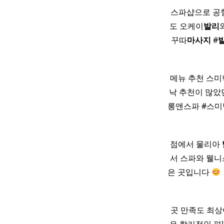
스파샵으로 공항과
도 오케이
발리
꾸따
마사지
#
메뉴 추천 스미
낙 추천이 많았던 와
롱앤스파 #스미
점에서 물리아
서 스파와 웰니
은 곳입니다
곳 만족도 최상