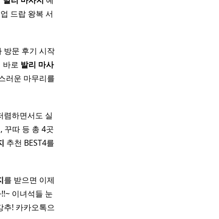
​
발리
마사지
예
픽업 드랍 왕복 서
 방문 후기 시작
게 바로
발리
마사
족스러운 마무리를
저렴하면서도 실
 꾸따 등 총 4곳
지
추천 BEST4를
지
를 받으면 이제
!~ 이녀석들 눈
강추! 카카오톡으