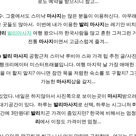
로도 예약을 받으시니 참고…
수. 그중에서도 스미냑
마사지
는 많은 분들이 이용하신다. ​ 아무
은 곳들도 많아서. ​ 이번에 내가 이용한
발리
마사지
는 레기안 비치
발리
발리마사지
여행 왔으니까 한국사람들 많고 흔한 그저그런 
전통
마사지
이면서 고급스럽게 즐겨…
ia
발리
마사지
공항근처 스미냑 루비아 스파 가격 팁 추천 글/사진 
행크리에이터 미스터트래블입니다. 여행 마지막 날 가장 애매한 
을 더 할지 말지? 아니면 잠깐 묵을 저렴한 숙소를 또 구할지? 
가능한
마사지
샵을 갈지…
있었다. 네일은 하지않아서 사진쪽으로 보이는곳이
마사지
받으러
기공간이 있다. ​ 하루는
발리
마사지
로 선택, 하루는 시그니처
시간에 3만원대!
발리
치곤 가격이 좀있지만? 한국에 비해서는 엄
리
에서 이정도 가격이면 엄청…