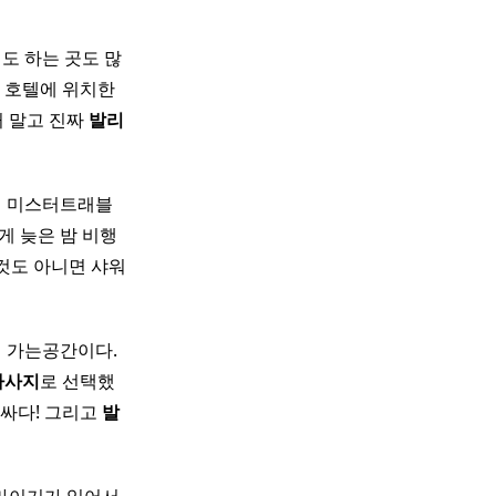
래도 하는 곳도 많
 호텔에 위치한
거 말고 진짜
발리
미스터트래블 ​ ​
게 늦은 밤 비행
그것도 아니면 샤워
 가는공간이다. ​
마사지
로 선택했
청싸다! 그리고
발