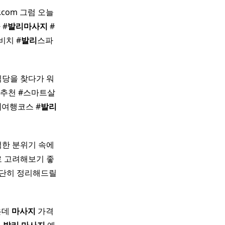
.com 그럼 오늘
 #
발리
마사지
#
비치 #
발리
스파
식당을 찾다가 워
추천 #스마트살
리
여행코스 #
발리
적한 분위기 속에
 고려해보기 좋
간단히 정리해드릴
은데
마사지
가격