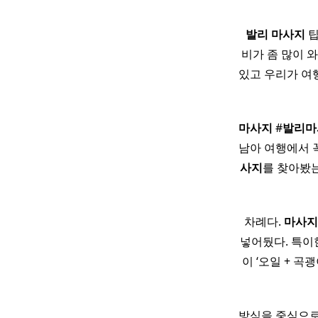
​
발리
마사지
팁
비가 좀 많이 
있고 우리가 여
마사지
#
발리
마
남아 여행에서 꼭
사지
를 찾아봤는
차례다.
마사지
넣어뒀다. 특이
이 ‘오일 + 곡
방식을 중심으로