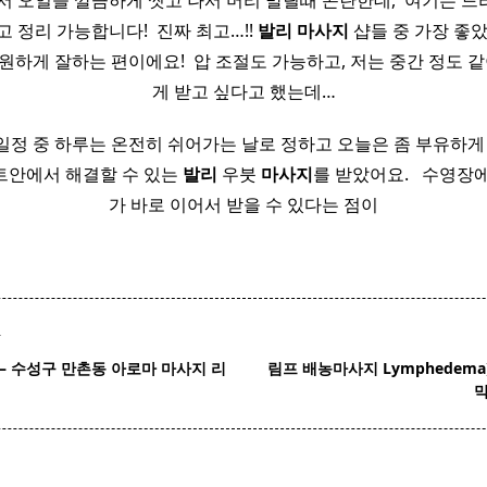
서 오일을 깔끔하게 씻고 나서 머리 말릴때 곤란한데, ​ 여기는 
 정리 가능합니다! ​ 진짜 최고…!!
발리
마사지
샵들 중 가장 좋
하게 잘하는 편이에요! ​ 압 조절도 가능하고, 저는 중간 정도 같
게 받고 싶다고 했는데…
일정 중 하루는 온전히 쉬어가는 날로 정하고 오늘은 좀 부유하게
트안에서 해결할 수 있는
발리
우붓
마사지
를 받았어요. ​ ​ 수영
가 바로 이어서 받을 수 있다는 점이
T
– 수성구 만촌동
아로마
마사지
리
림프 배농마사지 Lymphedema)
pan>