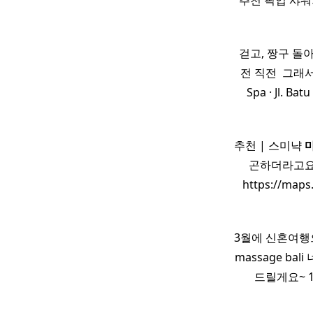
추천 픽업 샤워가
걷고, 짱구 돌
전 직전 ​ 그
Spa · Jl. Ba
추천 | 스미냑
곤하더라고
https://maps
3월에 신혼여
massage ba
드릴게요~ 1. 