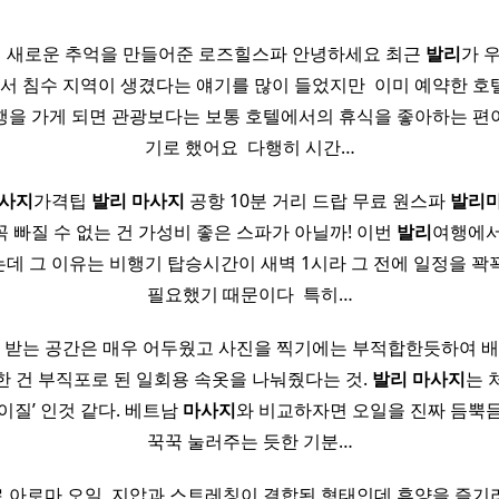
 새로운 추억을 만들어준 로즈힐스파 안녕하세요 최근
발리
가 
와서 침수 지역이 생겼다는 얘기를 많이 들었지만 ​ 이미 예약한 
행을 가게 되면 관광보다는 보통 호텔에서의 휴식을 좋아하는 편
기로 했어요 ​ 다행히 시간…
사지
가격팁
발리
마사지
공항 10분 거리 드랍 무료 원스파
발리
 빠질 수 없는 건 가성비 좋은 스파가 아닐까! 이번
발리
여행에
데 그 이유는 비행기 탑승시간이 새벽 1시라 그 전에 일정을 꽉
필요했기 때문이다 ​ 특히…
받는 공간은 매우 어두웠고 사진을 찍기에는 부적합한듯하여 배
한 건 부직포로 된 일회용 속옷을 나눠줬다는 것.
발리
마사지
는 
괭이질’ 인것 같다. 베트남
마사지
와 비교하자면 오일을 진짜 듬뿍
꾹꾹 눌러주는 듯한 기분…
 아로마 오일, 지압과 스트레칭이 결합된 형태인데 휴양을 즐기