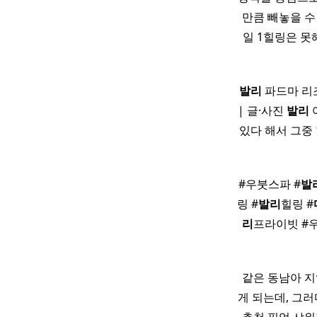
만큼 빼놓을 수 
일 1힐링은 못
발리
파드마 리
| 글·사진
발리
있다 해서 그중
#우붓스파 #
발
링 #
발리
힐링 #
리
프라이빗 #
같은 동남아 
게 되는데, 그