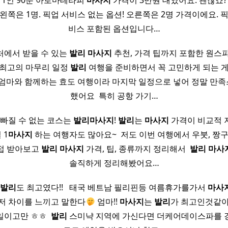
 1인 90분 아로마테라피
마사지
가격이 3만원 대였어요. 괜찮죠? 
왼쪽은 1명. 픽업 서비스 없는 옵션! 오른쪽은 2명 가격이에요. 
비스 포함된 옵션입니다…
처에서 받을 수 있는
발리
마사지
추천, 가격 팁까지 포함한 원스파
최고의 마무리 일정
발리
여행을 준비하면서 꼭 고민하게 되는 
도 엄마와 함께하는 효도 여행이라 마지막 일정으로 넣어 정말 만
했어요 ​ 특히 공항 가기…
빠질 수 없는 코스는
발리
마사지
!
발리
는
마사지
가격이 비교적 
 1
마사지
하는 여행자도 많아요~ ​ 저도 이번 여행에서 우붓, 짱구,
접 받아보고
발리
마사지
가격, 팁, 종류까지 정리해서 ​
발리
마사
솔직하게 정리해봤어요…
발리
도 최고였다!! ​ ​ 태국 베트남 필리핀등 여름휴가를가서
마사
저 차이를 느끼고 말한다
엄마!!
마사지
는
발리
가 최고인것같아!
일이고만 ㅎㅎ ​
발리
스미냑 지역에 가신다면 더케어데이스파를 