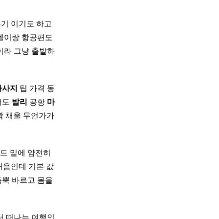
우기 이기도 하고
호텔이랑 항공편도
이라 그냥 출발하
마사지
팁 가격 동
서도
발리
공항
마
꽉 채울 무언가가
드 밑에 얌전히
처음인데 기본 값
듬뿍 바르고 몸을
러 떠나는 여행인