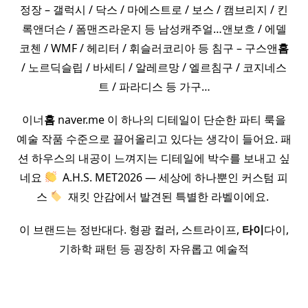
정장 – 갤럭시 / 닥스 / 마에스트로 / 보스 / 캠브리지 / 킨
록앤더슨 / 폼맨즈라운지 등 남성캐주얼…앤보흐 / 에델
코첸 / WMF / 헤리터 / 휘슬러코리아 등 침구 – 구스앤
홈
/ 노르딕슬립 / 바세티 / 알레르망 / 엘르침구 / 코지네스
트 / 파라디스 등 가구…
이너
홈
naver.me 이 하나의 디테일이 단순한 파티 룩을
예술 작품 수준으로 끌어올리고 있다는 생각이 들어요. 패
션 하우스의 내공이 느껴지는 디테일에 박수를 보내고 싶
네요
​ A.H.S. MET2026 — 세상에 하나뿐인 커스텀 피
스
​ 재킷 안감에서 발견된 특별한 라벨이에요. ​
이 브랜드는 정반대다. 형광 컬러, 스트라이프,
타이
다이,
기하학 패턴 등 굉장히 자유롭고 예술적