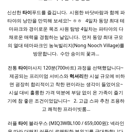
신선한
타이
푸드를 즐깁니다. ​ 시원한 바닷바람과 함께 파
타야의 낭만을 만끽해 보세요!~ ㅎㅎ ​ ​ 4일차 동양 최대 테
마파크와 경이로운 목조 사원 탐방 4일차는 파타야의 다
채로운 매력을 경험하는 날입니다. ​ 먼저 동양 최대 규모
의 열대 테마파크인 농눅빌리지(Nong Nooch Village)를
방문합니다. ​ 수만 송이의 꽃과…
전통
타이
마사지 120분(700바트) 과정을 선택했답니다~ ​
​ ​ 제공되는 프리미엄 서비스와
럭셔리
한 시설 규모에 비하
면 굉장히 합리적이고 착한 편이라는 생각이 들었어요~
시설 대비 훌륭한 가격 덕분에 부담 없이 온 가족이 즐기
기에 참 좋은 조건이었답니다~ ​ ​ ​2. 고급 스파 추천 조용하
고 쾌적한 프라이빗룸…
러플
타이
블라우스 (MIQ3WBL100 / 659,000원): 넥라인
을 따라 더해진 러플이 로맨틱한 분위기를 극대화합니다.