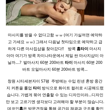
마사지를 받을 수 없다고함 ㅠㅠ (여기 가실꺼면 예약하
고 가세요 ㅠㅠ) 그래서 다음날 첫타임으로 예약하고 급
하게 다른 마사집샵을 찾아갔다!! ​ ​ ​ 방콕
홈
타이
마사지 ​
아마 여기가 방콕 차이나타운에서 제일 싼 마사지샵이 아
닐까….? ​ 발마사지 60분 200바트
타이
마사지 60분 200
바트 오일마사지 60분 200바트 방콕…
창원 시티세븐자이 57평 ​ 주방에는 수입 린넨 혼방 중간
지 커튼을 롤업
타이
방식으로 화이트 컬러로 시공해드렸
습니다. 가볍게 묶어 연출할 수 있는 디자인이라…디자인
만 보고 고르기엔 생각보다 고려해야 할 부분이 많습니다.
​ 데코인
홈
은 방문견적을 통해 공간의 채광과 구조를 확인