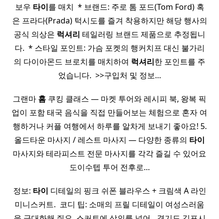
보우
타이
를 매치 ​ * 브랜드: 주로 톰 포드(Tom Ford) 혹
은 프라다(Prada) 턱시도를 즐겨 착용하지만 해당 행사의
공식 의상은
럭셔리
테일러링 브랜드 제품으로 추정됩니
다. ​ * 스타일 포인트: 가슴 포켓의 행커치프 대신 불가리
의 다이아몬드 브로치를 매치하여
럭셔리
한 포인트를 주
었습니다. ​ >>구입처 및 정보…
그랜마
홈
쿠킹 클래스 — 마켓 투어와 레시피 북, 왕복 픽
업이 포함 태국 음식을 직접 만들어보는 체험으로 혼자 여
행하거나 커플 여행에서 하루를 알차게 보내기 좋아요! 5.
올드타운 마사지 / 레스트 마사지 — 다양한 종류의
타이
마사지와 테라피스트 전문 마사지를 각각 즐길 수 있어요
도이수텝 투어 전후로…
정보:
타이
디테일의 핑크 쉬폰 블라우스 + 크림색 A 라인
미니스커트. ​ 코디 팁: 소매의 프릴 디테일이 여성스러움
을 극대화해 줘요. 스커트에 상의를 넣어…경기도 김포시