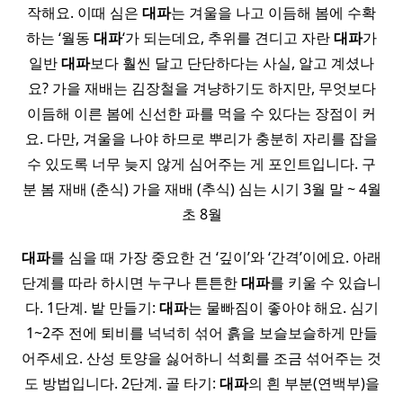
작해요. 이때 심은
대파
는 겨울을 나고 이듬해 봄에 수확
하는 ‘월동
대파
‘가 되는데요, 추위를 견디고 자란
대파
가
일반
대파
보다 훨씬 달고 단단하다는 사실, 알고 계셨나
요? 가을 재배는 김장철을 겨냥하기도 하지만, 무엇보다
이듬해 이른 봄에 신선한 파를 먹을 수 있다는 장점이 커
요. 다만, 겨울을 나야 하므로 뿌리가 충분히 자리를 잡을
수 있도록 너무 늦지 않게 심어주는 게 포인트입니다. 구
분 봄 재배 (춘식) 가을 재배 (추식) 심는 시기 3월 말 ~ 4월
초 8월
대파
를 심을 때 가장 중요한 건 ‘깊이’와 ‘간격’이에요. 아래
단계를 따라 하시면 누구나 튼튼한
대파
를 키울 수 있습니
다. 1단계. 밭 만들기:
대파
는 물빠짐이 좋아야 해요. 심기
1~2주 전에 퇴비를 넉넉히 섞어 흙을 보슬보슬하게 만들
어주세요. 산성 토양을 싫어하니 석회를 조금 섞어주는 것
도 방법입니다. 2단계. 골 타기:
대파
의 흰 부분(연백부)을