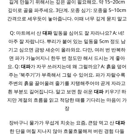
길게 만들기 위해서는 깊은 골이 필요해요. 약 15~20cm
깊이로 골을 파주세요. 3단계. 모종 심기: 모종을 5~10cm
간격으로 세우듯이 놓아줍니다. 이때 너무 깊게 묻지 말고
Q: 마트에서 산
대파
밑동을 심어도 잘 자라나요? A: 네!
아주 잘 자랍니다. 뿌리가 붙어 있는 밑동을 5cm 정도 남
기고 심으면 금방 새순이 올라와요. 다만, 여러 번 반복하
면 파가 가늘어지니 한두 번 정도만 해서 드시는 게 좋아
요. Q:
대파
가 자꾸 쓰러지는데 왜 그럴까요? A: 흙을 덮어
주는 ‘북주기’가 부족해서 그럴 수 있어요. 파가 자랄수록
주변의 흙을 끌어올려 줄기를 지탱해주어야 곧게 자라고
흰 부분도 길어집니다. 알고 보면 참 쉬운
대파
키우기! 하
지만 계절의 흐름을 읽고 적당한 때를 기다리는 마음이 가
장
장바구니 물가가 무섭게 치솟는 요즘, 큰맘 먹고 산
대파
한 단을 며칠 지나지 않아 흐물흐물해져 버린 경험 다들