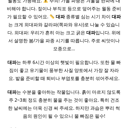
월동도 가능해요.
주의! 가을 파종은 겨울철 한파에 대
비해야 합니다. 짚이나 부직포 등으로 덮어주는 월동 준비
가 필요할 수 있어요.
대파
종류별 심는 시기 차이
대파
는 크게 외대파와 갈라파(쪽파와 유사)로 나눌 수 있습니
다. 외대파: 우리가 흔히 아는 크고 굵은
대파
입니다. 위에
서 설명한 봄/가을 파종 시기를 따릅니다. 주로 씨앗이나
모종으로…
대파
는 하루 6시간 이상의 햇빛이 필요합니다. 또한 물 빠
짐이 좋고 유기물이 풍부한 사질 양토에서 가장 잘 자라
요. 밭을 준비할 때 퇴비나 부엽토를 충분히 섞어주세요.
대파
는 수분을 좋아하는 작물입니다. 흙이 마르지 않도록
주 2~3회 정도 충분히 물을 주는 것이 좋아요. 특히 건조
한 날씨에는 더욱 신경 써 주세요. 하지만 과습은 뿌리 썩
음의 원인이 될 수 있으니 물 빠짐은 필수!