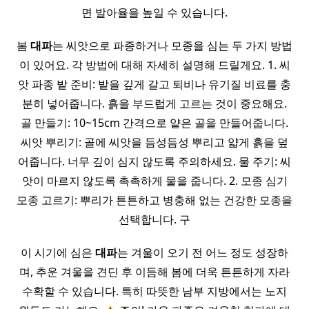
면 발아율을 높일 수 있습니다.
봄
대파
는 씨앗으로 파종하거나 모종을 심는 두 가지 방법
이 있어요. 각 방법에 대해 자세히 설명해 드릴게요. 1. 씨
앗 파종 밭 준비: 밭을 깊게 갈고 퇴비나 유기질 비료를 충
분히 넣어줍니다. 흙을 부드럽게 고르는 것이 중요해요.
골 만들기: 10~15cm 간격으로 얕은 골을 만들어줍니다.
씨앗 뿌리기: 골에 씨앗을 듬성듬성 뿌리고 얇게 흙을 덮
어줍니다. 너무 깊이 심지 않도록 주의하세요. 물 주기: 씨
앗이 마르지 않도록 촉촉하게 물을 줍니다. 2. 모종 심기
모종 고르기: 뿌리가 튼튼하고 병충해 없는 건강한 모종을
선택합니다. 구
이 시기에 심은
대파
는 겨울이 오기 전 어느 정도 성장하
며, 추운 겨울을 견딘 후 이듬해 봄에 더욱 튼튼하게 자라
수확할 수 있습니다. 특히 따뜻한 남부 지방에서는 노지