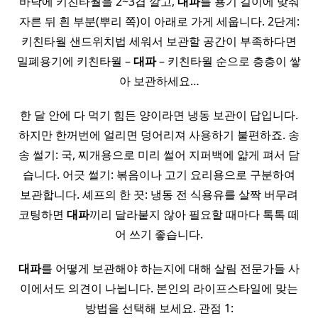
바닥에 키친타월을 2~3겹 깔고,
대파
를 용기 길이에 맞춰
자른 뒤 흰 부분(뿌리 쪽)이 아래로 가게 세웁니다. 2단계:
키친타월 샌드위치법 세워서 보관할 공간이 부족하다면
밀폐용기에 키친타월 –
대파
– 키친타월 순으로 층층이 쌓
아 보관하세요…
한 달 안에 다 먹기 힘든 양이라면 냉동 보관이 답입니다.
하지만 한꺼번에 얼리면 덩어리져 사용하기 불편하죠. 송
송 썰기: 국, 찌개용으로 미리 썰어 지퍼백에 얇게 펴서 담
습니다. 어긋 썰기: 볶음이나 고기 요리용으로 구분하여
보관합니다. 셰프의 한 끗: 냉동 전 식용유를 살짝 버무려
코팅하면
대파
끼리 달라붙지 않아 필요할 때마다 톡톡 떼
어 쓰기 좋습니다.
대파
를 어떻게 보관해야 하는지에 대해 살림 전문가들 사
이에서도 의견이 나뉩니다. 본인의 라이프스타일에 맞는
방법을 선택해 보세요. 관점 1: