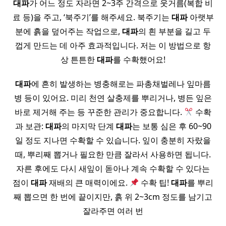
대파
가 어느 정도 자라면 2~3주 간격으로 웃거름(복합 비
료 등)을 주고, ‘북주기’를 해주세요. 북주기는
대파
아랫부
분에 흙을 덮어주는 작업으로,
대파
의 흰 부분을 길고 두
껍게 만드는 데 아주 효과적입니다. 저는 이 방법으로 항
상 튼튼한
대파
를 수확했어요!
대파
에 흔히 발생하는 병충해로는 파총채벌레나 잎마름
병 등이 있어요. 미리 천연 살충제를 뿌리거나, 병든 잎은
바로 제거해 주는 등 꾸준한 관리가 중요합니다.
수확
과 보관:
대파
의 마지막 단계
대파
는 보통 심은 후 60~90
일 정도 지나면 수확할 수 있습니다. 잎이 충분히 자랐을
때, 뿌리째 뽑거나 필요한 만큼 잘라서 사용하면 됩니다.
자른 후에도 다시 새잎이 돋아나 계속 수확할 수 있다는
점이
대파
재배의 큰 매력이에요.
수확 팁!
대파
를 뿌리
째 뽑으면 한 번에 끝이지만, 흙 위 2~3cm 정도를 남기고
잘라주면 여러 번