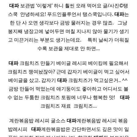
대파
보관법 ‘이렇게’ 하니 훨씬 오래 먹어요 글/사진©탱
스쿡 ​ 안녕하세요! 푸드인플루언서 탱스쿡입니다.
대파
는
한 단 사 오면 생각보다 금방 물러지는 경우 많죠. ​ ​ 그냥
봉지째 냉장고에 넣어두면 며칠 지나지 않아 물기가 생기
고 미끈거리는 부분도 생기는데요. ​ ​ ​ ​ 특히 날씨가 더워질
수록 보관을 제대로 안 하면…
대파
크림치즈 만들기 베이글 레시피 베이킹에 필요해서
크림치즈 쟁여놨잖아? 근데 갑자기 베이글이 먹고 싶어서
베이글을 샀고. 갑자기
대파
크림치즈가 먹고싶은거.. ^^ ​
금방 만들어 먹었는데 애기둥이도 좋아하고 어디서도 볼
수 없는 두툼한 크림치즈 토핑에 너무나 행복한 맛! ​ ​ ​
대파
크림치즈 재료 ​ 크림치즈…
계란볶음밥 레시피 굴소스
대파
계란볶음밥 레시피 볶음
밥레시피​ ​ ​
대파
계란볶음밥은 간단하면서도 깊은 맛이 일