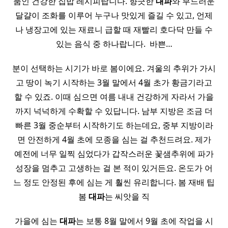
품인 건강한 집밥 레시피랍니다. 향긋한
대파
와 부드러운
달걀이 조화를 이루어 누구나 맛있게 즐길 수 있고, 언제
나 냉장고에 있는 재료니 급할 때 재빨리 호다닥 만들 수
있는 음식 중 하나랍니다. ​ 바쁜…
분이 선택하는 시기가 바로 봄이에요. 겨울의 추위가 가시
고 땅이 녹기 시작하는 3월 말에서 4월 초가 황금기라고
할 수 있죠. 이때 심으면 여름 내내 건강하게 자라서 가을
까지 넉넉하게 수확할 수 있답니다. 남부 지방은 조금 더
빠른 3월 중순부터 시작하기도 하는데요, 중부 지방이라
면 안전하게 4월 초에 모종을 심는 걸 추천드려요. 제가
예전에 너무 일찍 심었다가 갑작스러운 꽃샘추위에 파가
성장을 멈추고 고생하는 걸 본 적이 있거든요. 온도가 어
느 정도 안정된 후에 심는 게 훨씬 유리합니다. 봄 재배 팁
봄
대파
는 씨앗을 직
가을에 심는
대파
는 보통 8월 말에서 9월 초에 작업을 시