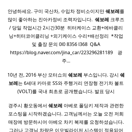
안녕하세요. 구미 국산차, 수입차 정비소이지만
쉐보레
를
많이 좋아하는 진아카정비 조력자입니다. ​
쉐보레
크루즈
/ 당일 작업시간 2시간30분 ​ 히터케이스 교환+에바클리
닝+히터코어클리닝 +외기케이스 수리+배선정리 ​ *작업
및 출장 문의 0l0 8356 l368 ​ Q&A
https://blog.naver.com/jina_car/223296281189 ​ ​ ​ 광
주…
10년 전, 2016 부산 모터쇼의
쉐보레
부스입니다. 강시
쉐
보레
는 6세대 카마로 SS와 주행거리 연장형 전기차 볼트
(VOLT)를 국내 최초로 공개했습니다. 발표 당시
경주시 황오동에서
쉐보레
아베로 폴딩키 제작과 관련한
포스팅을 시작하겠습니다. 고객님께서는 오늘 오전 저희
매장에 방문하시어 아베오 차키 복제를 요청하셨습니다.
그러나 고객님 차량은 이모빌라이저 시스템이 적용되어