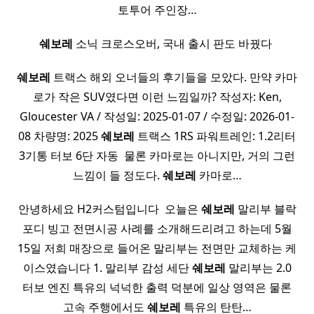
토투어 주인장…
쉐보레
소닉 크로스오버, 국내 출시 판도 바꿨다 ​
쉐보레
트랙스 해외 오너들의 후기들을 모았다. 만약 카마
로가 작은 SUV였다면 이런 느낌일까? 작성자: Ken,
Gloucester VA / 작성일: 2025-01-07 / 수정일: 2026-01-
08 차량명: 2025
쉐보레
트랙스 1RS 파워트레인: 1.2리터
3기통 터보 6단 자동 ​ 물론 카마로는 아니지만, 거의 그런
느낌이 들 정도다.
쉐보레
카마로…
안녕하세요 H2커스텀입니다 ​ 오늘은
쉐보레
말리부 블락
포디 빙고 전면시공 사례를 소개해드리려고 하는데 5월
15일 저희 매장으로 들어온 말리부는 전면만 교체하는 케
이스였습니다 1. 말리부 감성 세단
쉐보레
말리부는 2.0
터보 엔진 특유의 넉넉한 출력 덕분에 일상 영역은 물론
고속 주행에서도
쉐보레
특유의 탄탄…