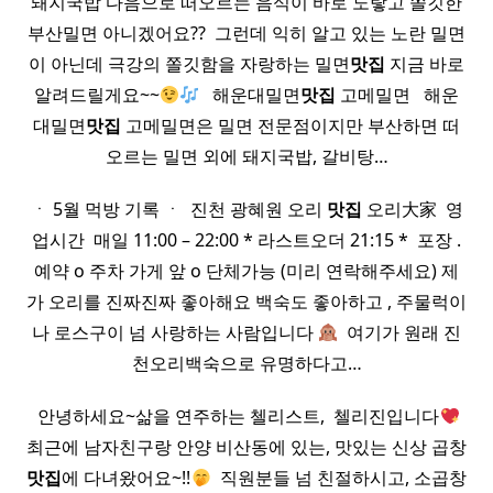
돼지국밥 다음으로 떠오르는 음식이 바로 노랗고 쫄깃한
부산밀면 아니겠어요?? ​ 그런데 익히 알고 있는 노란 밀면
이 아닌데 극강의 쫄깃함을 자랑하는 밀면
맛집
지금 바로
알려드릴게요~~
​ ​ 해운대밀면
맛집
고메밀면 ​ ​ 해운
대밀면
맛집
고메밀면은 밀면 전문점이지만 부산하면 떠
오르는 밀면 외에 돼지국밥, 갈비탕…
ㆍ 5월 먹방 기록 ㆍ ​ 진천 광혜원 오리
맛집
오리大家 ​ 영
업시간 ​ 매일 11:00 – 22:00 * 라스트오더 21:15 * ​ 포장 .
예약 o 주차 가게 앞 o 단체가능 (미리 연락해주세요) 제
가 오리를 진짜진짜 좋아해요 백숙도 좋아하고 , 주물럭이
나 로스구이 넘 사랑하는 사람입니다
​ 여기가 원래 진
천오리백숙으로 유명하다고…
​ ​ 안녕하세요~삶을 연주하는 첼리스트, ​ 첼리진입니다
​
최근에 남자친구랑 안양 비산동에 있는, 맛있는 신상 곱창
맛집
에 다녀왔어요~!!
​ 직원분들 넘 친절하시고, 소곱창