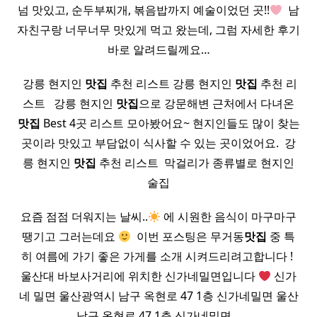
넘 맛있고, 순두부찌개, 볶음밥까지 예술이었던 곳!!
​ 남
자친구랑 너무너무 맛있게 먹고 왔는데, 그럼 자세한 후기
바로 알려드릴께요…
​ 강릉 현지인
맛집
추천 리스트 강릉 현지인
맛집
추천 리
스트 ​ ​ 강릉 현지인
맛집
으로 강문해변 근처에서 다녀온
맛집
Best 4곳 리스트 모아봤어요~ 현지인들도 많이 찾는
곳이라 맛있고 부담없이 식사할 수 있는 곳이었어요. ​ 강
릉 현지인
맛집
추천 리스트 ​ 막걸리가 종류별로 현지인
술집
요즘 점점 더워지는 날씨..
에 시원한 음식이 마구마구
땡기고 그러는데요
​ 이번 포스팅은 무거동
맛집
중 특
히 여름에 가기 좋은 가게를 소개 시켜드리려고합니다 ! ​
울산대 바보사거리에 위치한 신가네밀면입니다
신가
네 밀면 울산광역시 남구 옥현로 47 1층 신가네밀면 울산
남구 옥현로 47 1층 신가네밀면…