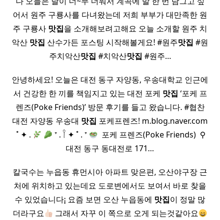
다 오늘은 날이 너~무 더워서 계곡에 발 한 번 담그고 싶
어서 원주 구룡사를 다녀왔는데 저희 부부가 대만족한 원
주 구룡사
맛집
을 소개해보려고해요 오늘 소개할 원주 치
악산
맛집
산수가든 포스팅 시작해볼게요! #원주
맛집
#원
주치악산
맛집
#치악산
맛집
#원주…
안녕하세요! 오늘은 대전 동구 자양동, 우송대학교 인근에
서 건강한 한 끼를 책임지고 있는 대전 포케
맛집
‘포케 프
렌즈(Poke Friends)’ 방문 후기를 들고 왔습니다. #협찬
대전 자양동 우송대
맛집
포케프렌즈! m.blog.naver.com
​ ˚ ✦ .
⁺ . 𓌉 ✦ ˚ . ⁺
​ 포케 프렌즈(Poke Friends) ​ ⚲
대전 동구 동대전로 171…
칼국수는 누읍동 휴먼시아 아파트 맞은편, 오산야구장 근
처에 위치하고 있는데요 도로변에서도 보여서 바로 찾을
수 있었습니다¡ 요즘 보면 오산 누읍동에
맛집
이 정말 많
더라구요
그래서 자꾸 이 쪽으로 오게 되는것같아요