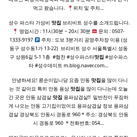
먹고 왔습니다. ​
위치 및 주차…
​ 성수 파스타 가성비
맛집
브리비트 성수를 소개드립니다.
영업시간 : 11시30분 ~ 20시 30분
문의 : 0507-
1333-9197
주차 : 도보 3분거리 공영주차장 이용 (성
동구 성수동1가 13-22) ​ 브리비트 성수 서울특별시 성동
구 상원6길 5-1 1층 ​ #협찬 #성수파스타
맛집
#성수파스
타 #성수데이트 m.blog.naver.com…
​ ​ 안녕하세요! 콩순이입니당 요즘 안동
맛집
을 많이 다니
는 것 같아요 특히 안동 용상
맛집
을 많이 다니는데 오늘
간 곳은 안동 삼겹살
맛집
용파삼겹살!! ​ 밑반찬이 푸짐하
게 나오는 안동 고기집이었어요 용파삼겹살 정보 용파삼
겹살 경상북도 안동시 경동로 960 * 주소: 경상북도 안동
시 경동로 960 ​ * 전화번호: 054…