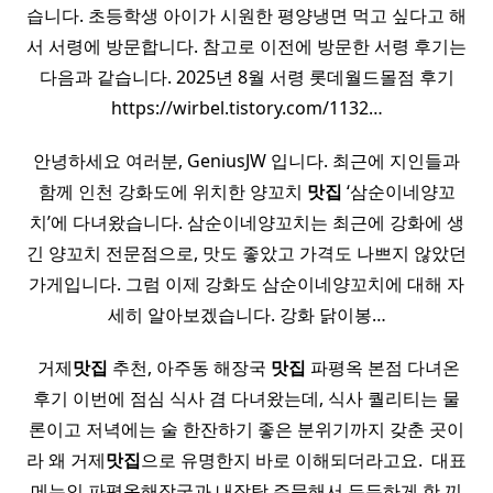
습니다. 초등학생 아이가 시원한 평양냉면 먹고 싶다고 해
서 서령에 방문합니다. 참고로 이전에 방문한 서령 후기는
다음과 같습니다. 2025년 8월 서령 롯데월드몰점 후기
https://wirbel.tistory.com/1132…
안녕하세요 여러분, GeniusJW 입니다. 최근에 지인들과
함께 인천 강화도에 위치한 양꼬치
맛집
‘삼순이네양꼬
치’에 다녀왔습니다. 삼순이네양꼬치는 최근에 강화에 생
긴 양꼬치 전문점으로, 맛도 좋았고 가격도 나쁘지 않았던
가게입니다. 그럼 이제 강화도 삼순이네양꼬치에 대해 자
세히 알아보겠습니다. 강화 닭이봉…
​ 거제
맛집
추천, 아주동 해장국
맛집
파평옥 본점 다녀온
후기 이번에 점심 식사 겸 다녀왔는데, 식사 퀄리티는 물
론이고 저녁에는 술 한잔하기 좋은 분위기까지 갖춘 곳이
라 왜 거제
맛집
으로 유명한지 바로 이해되더라고요. ​ 대표
메뉴인 파평옥해장국과 내장탕 주문해서 든든하게 한 끼