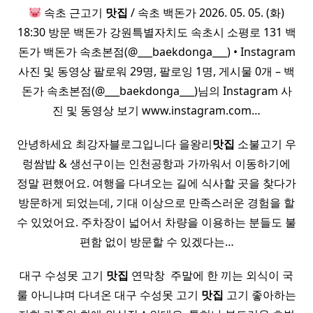
속초 근고기
맛집
/ 속초 백돈가 2026. 05. 05. (화)
18:30 방문 백돈가 강원특별자치도 속초시 소평로 131 백
돈가 백돈가 속초본점(@___baekdonga___) • Instagram
사진 및 동영상 팔로워 29명, 팔로잉 1명, 게시물 0개 – 백
돈가 속초본점(@___baekdonga___)님의 Instagram 사
진 및 동영상 보기 www.instagram.com…
안녕하세요 최강자블로그입니다 을왕리
맛집
소불고기 우
렁쌈밥 & 생선구이는 인천공항과 가까워서 이동하기에
정말 편했어요. 여행을 다녀오는 길에 식사할 곳을 찾다가
방문하게 되었는데, 기대 이상으로 만족스러운 경험을 할
수 있었어요. 주차장이 넓어서 차량을 이용하는 분들도 불
편함 없이 방문할 수 있겠다는…
대구 수성못 고기
맛집
연막창 ​ 주말에 한 끼는 외식이 국
룰 아니냐며 다녀온 대구 수성못 고기
맛집
고기 좋아하는