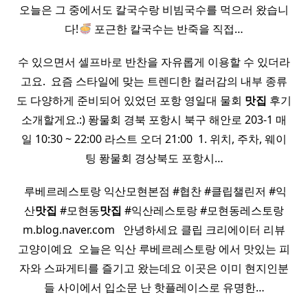
오늘은 그 중에서도 칼국수랑 비빔국수를 먹으러 왔습니
다!
포근한 칼국수는 반죽을 직접…
수 있으면서 셀프바로 반찬을 자유롭게 이용할 수 있더라
고요. ​ 요즘 스타일에 맞는 트렌디한 컬러감의 내부 종류
도 다양하게 준비되어 있었던 포항 영일대 물회
맛집
후기
소개할게요.:) 퐝물회 경북 포항시 북구 해안로 203-1 매
일 10:30 ~ 22:00 라스트 오더 21:00 ​ 1. 위치, 주차, 웨이
팅 퐝물회 경상북도 포항시…
​ 루베르레스토랑 익산모현본점 #협찬 #클립챌린저 #익
산
맛집
#모현동
맛집
#익산레스토랑 #모현동레스토랑
m.blog.naver.com ​ ​ 안녕하세요 클립 크리에이터 리뷰
고양이예요 ​ 오늘은 익산 루베르레스토랑 에서 맛있는 피
자와 스파게티를 즐기고 왔는데요 이곳은 이미 현지인분
들 사이에서 입소문 난 핫플레이스로 유명한…