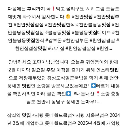
다음에는 후식까지 꼭
먹고 올려구요 ㅎㅎ 그럼 오늘도
재밋게 봐주셔서 감사합니다
#천안
맛집
#천안
맛집
추
천 #천안
맛집
점심 #천안
맛집
한식 #천안불당동
맛집
#천
안불당동
맛집
점심 #불당동
맛집
#불당동
맛집
데이트 #천
안불당동
맛집
한식 #갑부돈 #천안갑부돈 #천안삼겹살 #
천안삼겹살
맛집
#고기집 #천안삼겹살집 #천안…
안녕하세요 조단이냠냠입니다 ​ 오늘은 귀염둥이와 함께
2월 마지막 일요일 주말 아점을 즐기기 위해 인스타
맛집
으로 저장해두었던 경상도식얼큰국밥을 먹기 위해 천안
풍세면
맛집
인 소랑을 방문해보았는데요! ​
빠르게 내용
을 확인하려면 아래 클립 확인
​ #내돈내산
소랑 충청
남도 천안시 동남구 풍세면 돈마루1…
잠실역
맛집
<서령 롯데월드몰점> 서령 서울본점은 2024
년 3월에 개업하고 롯데월드몰점은 2025년 4월에 개업했