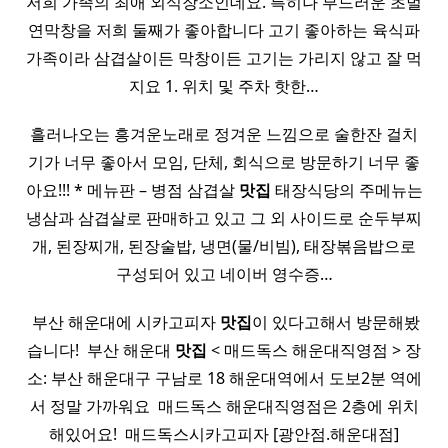
저희 가족의 최애 외식장소인데요. 특히나 부드러운 초벌
연막창을 저희 둘째가 좋아합니다 고기 좋아하는 육식파
가족이라 삼겹살이든 막창이든 고기는 가리지 않고 잘 먹
지요 1. 위치 및 주차 핫한…
흘러나오는 흥겨운노래로 정겨운 느낌으로 술한잔 걸치
기가 너무 좋아서 모임, 단체, 회식으로 방문하기 너무 좋
아요!!! * 메뉴판 – 병점 삼겹살
맛집
태장식당의 주메뉴는
냉삼과 삼겹살로 판매하고 있고 그 외 사이드로 순두부찌
개, 된장찌개, 된장술밥, 냉면(물/비빔), 태장볶음밥으로
구성되어 있고 네이버 영수증…
​ 부산 해운대에 시카고피자
맛집
이 있다고해서 방문해봤
습니다! ​ 부산 해운대
맛집
< 매드독스 해운대직영점 > 장
소: 부산 해운대구 구남로 18 해운대역에서 도보2분 역에
서 정말 가까워요 ​ 매드독스 해운대직영점은 2층에 위치
해있어요! ​ 매드독스시카고피자 [광안점.해운대점]