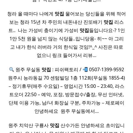
청라 올 때마다 나에게
맛집
물어보는 당신들을 위해 적어
보는 청라 15년 차 주민의 내돈내산 진또배기
맛집
리스
트.. ​ 나는 가성비 충이기에 가성비
맛집
들입니다요-? 1인
1만 5천 원을 넘지 않는 식당들..입니당용- 히~~ 아 그리
고 내가 한식 러버라 거의 한식일 것임!^_^ 사진은 따로
없으니 링크 들어가서 리뷰…
원주 무실동
맛집
: 피쉬팩토리 /
0507-1399-9592
원주시 능라동길 70 센텀빌딩 1층 112회(무실동 1855-4)
– 정기휴무(매주 수요일) – 영업시간 15:00 – 23:40, 라스
트오더 22:50 – 예약, 포장, 방문접수/출장, 무선 인터넷,
단체 이용 가능, 남/녀 화장실 구분, 주차가능 – 제로페이
안녕하세요 ​ 원주 무실동에서…
원주 치악산 구룡사
맛집
산수가든 안녕하세요 초이입니