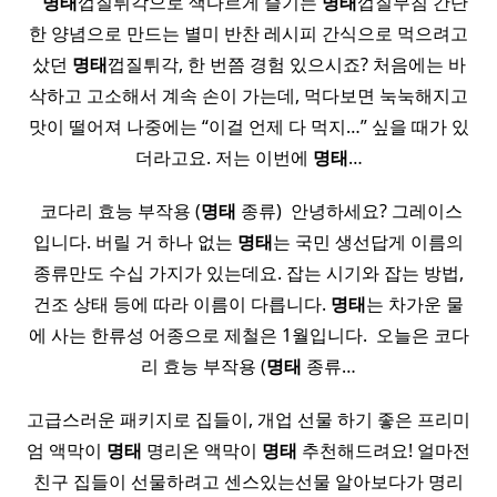
​ ​ ​
명태
껍질튀각으로 색다르게 즐기는
명태
껍질무침 간단
한 양념으로 만드는 별미 반찬 레시피 간식으로 먹으려고
샀던
명태
껍질튀각, 한 번쯤 경험 있으시죠? 처음에는 바
삭하고 고소해서 계속 손이 가는데, 먹다보면 눅눅해지고
맛이 떨어져 나중에는 “이걸 언제 다 먹지…” 싶을 때가 있
더라고요. 저는 이번에
명태
…
​ 코다리 효능 부작용 (
명태
종류) ​ 안녕하세요? 그레이스
입니다. 버릴 거 하나 없는
명태
는 국민 생선답게 이름의
종류만도 수십 가지가 있는데요. 잡는 시기와 잡는 방법,
건조 상태 등에 따라 이름이 다릅니다.
명태
는 차가운 물
에 사는 한류성 어종으로 제철은 1월입니다. ​ 오늘은 코다
리 효능 부작용 (
명태
종류…
고급스러운 패키지로 집들이, 개업 선물 하기 좋은 프리미
엄 액막이
명태
명리온 액막이
명태
추천해드려요! 얼마전
친구 집들이 선물하려고 센스있는선물 알아보다가 명리