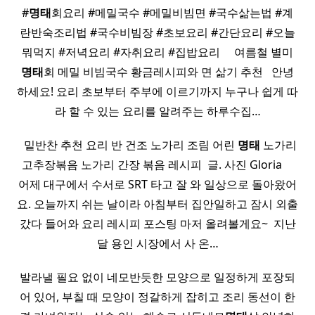
#
명태
회요리 #메밀국수 #메밀비빔면 #국수삶는법 #계
란반숙조리법 #국수비빔장 #초보요리 #간단요리 #오늘
뭐먹지 #저녁요리 #자취요리 #집밥요리 ​ ​ ​ ​ 여름철 별미
명태
회 메밀 비빔국수 황금레시피와 면 삶기 추천 ​ ​ 안녕
하세요! 요리 초보부터 주부에 이르기까지 누구나 쉽게 따
라 할 수 있는 요리를 알려주는 하루수집…
​ ​ 밑반찬 추천 요리 반 건조 노가리 조림 어린
명태
노가리
고추장볶음 노가리 간장 볶음 레시피 ​ 글. 사진 Gloria ​ ​ ​ ​
어제 대구에서 수서로 SRT 타고 잘 와 일상으로 돌아왔어
요. 오늘까지 쉬는 날이라 아침부터 집안일하고 잠시 외출
갔다 들어와 요리 레시피 포스팅 마저 올려볼게요~ ​ 지난
달 용인 시장에서 사 온…
발라낼 필요 없이 네모반듯한 모양으로 일정하게 포장되
어 있어, 부칠 때 모양이 정갈하게 잡히고 조리 동선이 한