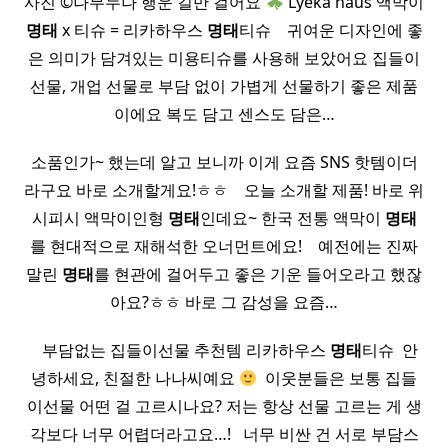
사진 ©나무누나 행운 길만 걸어요
Lyeka haus 액막이
명태
x 티슈 = 리카하우스
명태
티슈 ​ ​ ​ 귀여운 디자인에 좋
은 의미가 담겨있는 미용티슈를 사용해 보았어요 집들이
선물, 개업 선물로 부담 없이 가볍게 선물하기 좋은 제품
이에요 복도 담고 센스도 담은…
소품인가~ 했는데 알고 보니까 이게 요즘 SNS 핫템이더
라구요 바로 소개할게요!ㅎㅎ ​ ​ ​ 오늘 소개할 제품! 바로 위
시피시 액막이인형
명태
인데요~ 한국 전통 액막이
명태
를 현대적으로 재해석한 오너먼트에요! ​ ​ ​ 예전에는 진짜
말린
명태
를 현관에 걸어두고 좋은 기운 들어오라고 했잖
아요?ㅎㅎ 바로 그 감성을 요즘…
​ ​ ​ 부담없는 집들이선물 추천템 리카하우스
명태
티슈 ​ 안
녕하세요, 친절한 나나씨예요
​ 이웃분들은 보통 집들
이선물 어떤 걸 고르시나요? 저는 항상 선물 고르는 게 생
각보다 너무 어렵더라고요…! ​ ​ 너무 비싼 건 서로 부담스