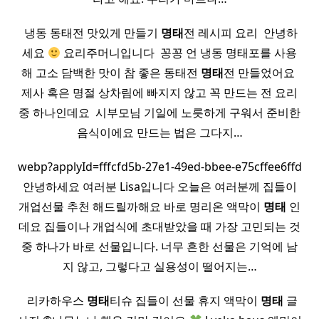
​ 냉동 동태전 맛있게 만들기
명태
전 레시피 요리 ​ 안녕하
세요
요리주머니입니다 ​ 꽁꽁 언 냉동 명태포를 사용
해 고소 담백한 맛이 참 좋은 동태전
명태
전 만들었어요 ​
제사 혹은 명절 상차림에 빠지지 않고 꼭 만드는 전 요리
중 하나인데요 ​ 시부모님 기일에 노릇하게 구워서 준비한
음식이에요 만드는 법은 그다지…
webp?applyId=fffcfd5b-27e1-49ed-bbee-e75cffee6ffd
안녕하세요 여러분 Lisa입니다 오늘은 여러분께 집들이
개업선물 추천 해드릴까해요 바로 명리온 액막이
명태
인
데요 집들이나 개업식에 초대받았을 때 가장 고민되는 것
중 하나가 바로 선물입니다. 너무 흔한 선물은 기억에 남
지 않고, 그렇다고 실용성이 떨어지는…
​ ​ 리카하우스
명태
티슈 집들이 선물 휴지 액막이
명태
글