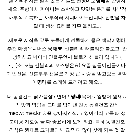
결 가벼워지는 실속 있는 해슬로 선동네모
명태
살 안녕하
세요! 주방에서 피어나는 소박하고 맛있는 온기를 사부작
사부작 기록하는 사부작러 지니메이드입니다. 집밥을 차
릴 때 생선 요리를 자주 올리고…
새로운 시작을 앞둔 분들에게 선물하기 좋은 액막이
명태
추천 마켓유니버스 뭉태♥ ​ 신블리의 러블리한 블로그 ​ 안
녕하세요 네이버 인플루언서 블로거 신블리 입니다 (
•◡-)✧ ​ 오늘 신블리의 포스팅은요! 요즘 집들이선물이나
개업선물, 신혼부부 선물로 가장 큰 사랑을 받고있는 액막
이
명태
를 소개해 드리려고 해요…
더 동결건조 닭가슴살 / 연어 /
명태
(북어) / 열빙어 원재료
의 맛과 영양을 그대로 담아낸 진공 동결건조 간식
meowtimes.kr 요즘 강아지간식, 고양이간식 고를 때 성
분이랑 기호성 둘 다 중요하게 보게 되죠. 특히 동결건조
간식은 원재료 그대로라서 요즘 더 많이 찾게 되는 것 같