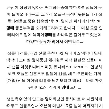
관심이 상당히 많아서 써치하는중에 핫한 아이템들이 눈
에 들어오더라구요 ​ 그래서 오늘은 긍정이웃분들에게 집
들이선물로 좋은 행운템 액막이
명태
인 위시피시 액막이
명태
행운부적을 소개해드리려고 합니다 !! ​ ​ 마침 요즘 인
테리어로 집에 액막이
명태
를 하나씩은 걸어두고 있는데
다양한 종류가 많아서 어떤걸로…
집들이 선물, 개업 선물 추천 마켓 유니버스 액막이
명태
액막이 도어벨
명태
풍경 체리원목 자석 현관종 집들이 이
사 선물 마켓유니버스 마켓 유니버스 naver.me ​ ​ ​ 안녕하
세요 오늘은 신혼부부 집들이 선물, 새로 오픈하는 가게
(개업) 선물 아이템 리뷰를 남겨보려고 해요! ​ ​ ​ ​ 바로 마켓
유니버스의 액막이
명태
도어…
냉면육수 없이 만드는
명태
회냉면 동치미로 더 시원하게
© 푸드 인플루언서 오븐의 마법사 요즘 날이 더워지기 시