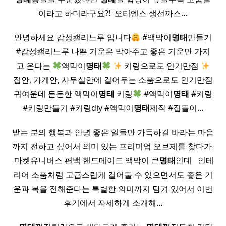
이라고 하더라구요?! ​ 오티엔스 생선까스…
안녕하세요 감성캘리느루 입니다
#액막이
명태
만들기
#감성캘리느루 나쁜 기운은 막아주고 좋은 기운만 가지
고 온다는
액막이
명태
키링으로도 인기만점
집안, 가게안, 사무실안에 걸어두는 소품으로도 인기만점
귀여운데 든든한 액막이
명태
키링
#액막이
명태
#키링
#키링만들기 #키링diy #액막이
명태
제작 #집들이…
받는 분의 행복과 안녕 좋은 일들만 가득하길 바라는 마음
까지 전하고 싶어서 의미 있는 프리미엄 오브제를 찾다가 ​
​ 마켓유니버스 편백 핸드메이드 액막이 큰
명태
인데 ​ ​ 인테
리어 소품처럼 고급스럽게 걸어둘 수 있으면서도 좋은 기
운과 복을 전해준다는 특별한 의미까지 담겨 있어서 이번
후기에서 자세하게 소개해…