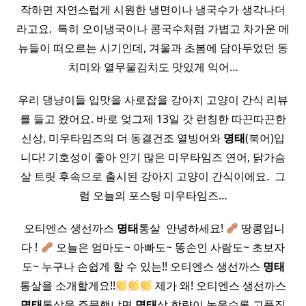
작하면 자연스럽게 시원한 냉면이나 냉국수가 생각나더
라고요. ​ 특히 오이냉국이나 콩국수처럼 가볍고 차가운 메
뉴들이 떠오르는 시기인데, 겨울과 초봄에 담아두었던 동
치미와 열무물김치도 맛있게 익어…
우리 댕냥이들 입맛을 사로잡을 강아지 고양이 간식 리뷰
를 들고 왔어요. 바로 엊그제 13일 갓 런칭한 따끈따끈한
신상, 미우타임즈의 더 동결건조 열빙어와
명태
(북어)입
니다! 기호성이 좋아 인기 많은 미우타임즈 연어, 닭가슴
살 트릿 후속으로 출시된 강아지 고양이 간식이에요. ​ 그
럼 오늘의 포스팅 미우타임즈…
​ 오티엔스 생선까스
명태
통살 ​ 안녕하세요!
땅콩입니
다 !
오늘은 엄마도~ 아빠도~ 똥손인 사람도~ 초보자
도~ 누구나 손쉽게 할 수 있는!! 오티엔스 생선까스
명태
통살을 소개할게요!!
제가 왜! 오티엔스 생선까스
명태
통살을 주문했냐면
명태
살 함량이 높을수록 고품질