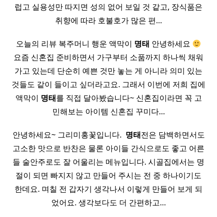
럽고 실용성만 따지면 성의 없어 보일 것 같고, 장식품은
취향에 따라 호불호가 많은 편…
오늘의 리뷰 복주머니 행운 액막이
명태
안녕하세요
요즘 신혼집 준비하면서 가구부터 소품까지 하나씩 채워
가고 있는데 단순히 예쁜 것만 놓는 게 아니라 의미 있는
것들도 같이 들이고 싶더라고요. 그래서 이번에 저희 집에
액막이
명태
를 직접 달아봤습니다~ 신혼집이라면 꼭 고
민해보는 아이템 신혼집 꾸미다…
안녕하세요~ 그리미홍꽃입니다. ​
명태
전은 담백하면서도
고소한 맛으로 반찬은 물론 아이들 간식으로도 좋고 어른
들 술안주로도 잘 어울리는 메뉴입니다. 시골집에서는 명
절이 되면 빠지지 않고 만들어 주시는 전 중 하나이기도
한데요. 며칠 전 갑자기 생각나서 이렇게 만들어 보게 되
었어요. 생각보다도 더 간편하고…