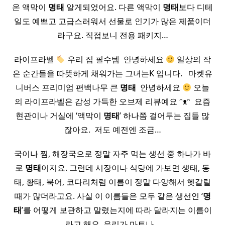
온 액막이
명태
알게되었어요. 다른 액막이
명태
보다 디테
일도 예쁘고 고급스러워서 선물로 인기가 많은 제품이더
라구요. 직접보니 전용 패키지…
라이프라벨
우리 집 필수템 ​ 안녕하세요
일상의 작
은 순간들을 따뜻하게 채워가는 그녀는K 입니다. ​ ​ 마켓유
니버스 프리미엄 편백나무 큰
명태
​ 안녕하세요
오늘
의 라이프라벨은 감성 가득한 오브제 리뷰예요 ᵔᴥᵔ ​ 요즘
현관이나 거실에 ‘액막이
명태
’ 하나쯤 걸어두는 집들 많
잖아요. ​ 저도 예전엔 조금…
국이나 찜, 해장국으로 정말 자주 먹는 생선 중 하나가 바
로
명태
이지요. 그런데 시장이나 식당에 가보면 생태, 동
태, 황태, 북어, 코다리처럼 이름이 정말 다양해서 헷갈릴
때가 많더라고요. 사실 이 이름들은 모두 같은 생선인 ‘
명
태
’를 어떻게 보관하고 말렸는지에 따라 달라지는 이름이
라고 해요. 우리가 마트나…